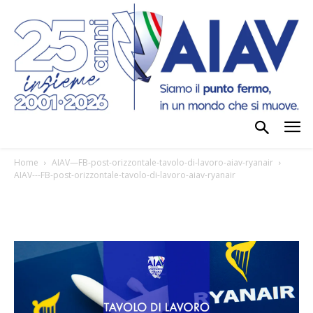
Home
AIAV—FB-post-orizzontale-tavolo-di-lavoro-aiav-ryanair
AIAV---FB-post-orizzontale-tavolo-di-lavoro-aiav-ryanair