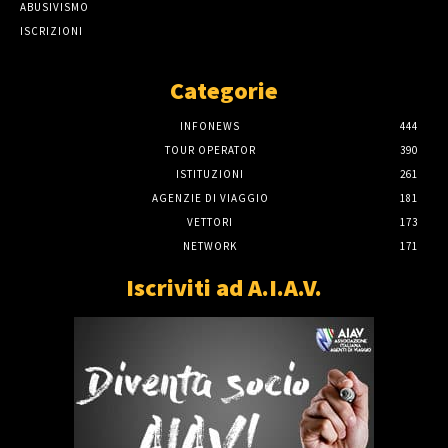
ABUSIVISMO
ISCRIZIONI
Categorie
INFONEWS
444
TOUR OPERATOR
390
ISTITUZIONI
261
AGENZIE DI VIAGGIO
181
VETTORI
173
NETWORK
171
Iscriviti ad A.I.A.V.