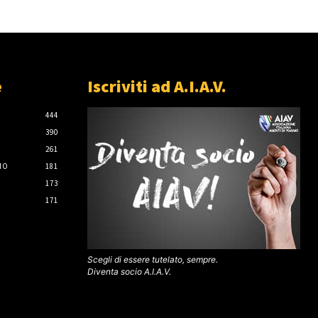
e
Iscriviti ad A.I.A.V.
444
390
261
IO
181
173
171
Scegli di essere tutelato, sempre.
Diventa socio A.I.A.V.