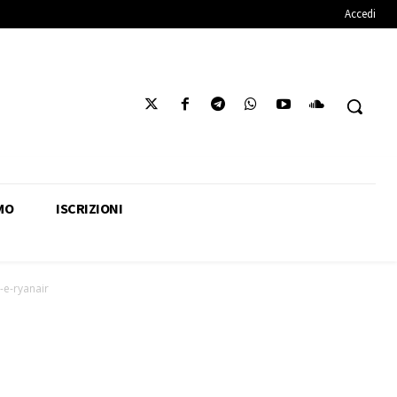
Accedi
MO
ISCRIZIONI
-e-ryanair