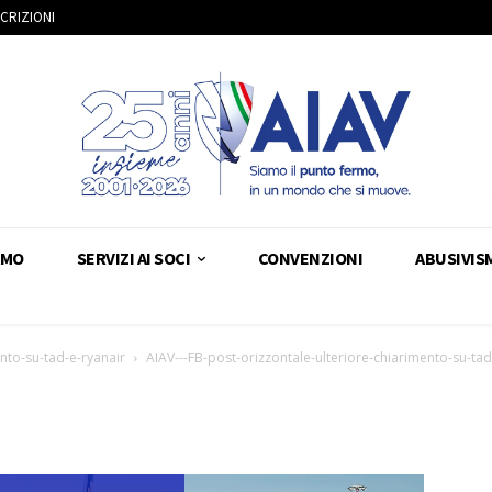
SCRIZIONI
AMO
SERVIZI AI SOCI
CONVENZIONI
ABUSIVIS
nto-su-tad-e-ryanair
AIAV---FB-post-orizzontale-ulteriore-chiarimento-su-tad