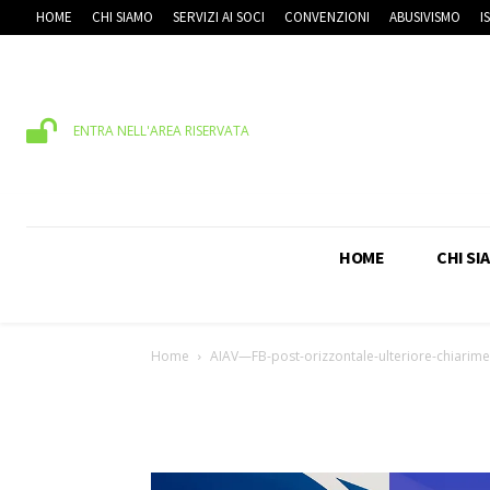
HOME
CHI SIAMO
SERVIZI AI SOCI
CONVENZIONI
ABUSIVISMO
I
ENTRA NELL'AREA RISERVATA
HOME
CHI SI
Home
AIAV—FB-post-orizzontale-ulteriore-chiarime