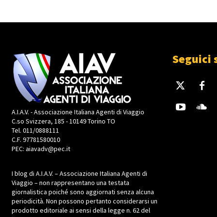
Seguici 
A.I.A.V. - Associazione Italiana Agenti di Viaggio
C.so Svizzera, 185 - 10149 Torino TO
Tel. 011/0888111
C.F. 97781580010
PEC: aiavadv@pec.it
I blog di A.I.A.V. – Associazione Italiana Agenti di
Viaggio – non rappresentano una testata
giornalistica poiché sono aggiornati senza alcuna
periodicità. Non possono pertanto considerarsi un
prodotto editoriale ai sensi della legge n. 62 del