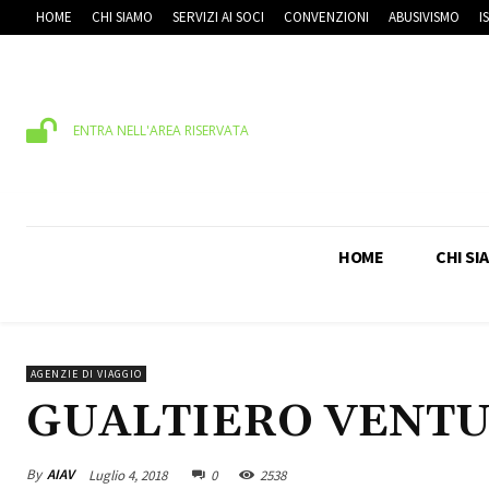
HOME
CHI SIAMO
SERVIZI AI SOCI
CONVENZIONI
ABUSIVISMO
I
ENTRA NELL'AREA RISERVATA
HOME
CHI SI
AGENZIE DI VIAGGIO
GUALTIERO VENTU
By
AIAV
Luglio 4, 2018
0
2538