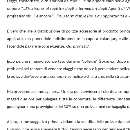
Leggo, frastornato, dichiarazioni del tipo “
… è un’opportunità per le ag
oppure “
…l’iscrizione al registro degli intermediari degli Agenti d
professionale…
” e ancora “
…l’IDD formidabile (ari-sic!) opportunità d
È vero che, nella distribuzione di polizze accessorie al prodotto princi
applicate, ma ponendole indistintamente in capo a chiunque, e alle ag
facendole pagare le conseguenze.
Qui prodest?
Ecco perché rimango sconcertato dai miei “colleghi” (
forse ex, dopo a
problemi nel tentare di vendere viaggi e che non è lì per vendere polizz
la polizza dev’essere una
comodity
semplice e chiara che, nella stragra
Ma proviamo ad immaginare… Un‘ora per convincere il cliente a compr
magari due ore per spiegare tutte le coperture, le differenze (
massima
guadagnare una provvigione del 30% su una polizza medico-bagaglio 
Allora, come suggerivo prima, vietiamo la vendita delle polizze da parte 
turismo, che possa spendere tutto il tempo necessario per rendere il Cl