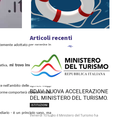
Articoli recenti
ntemente adottato per recepire in
ativa,
mi trovo invece in totale
e nell'ambito delle agenzie viaggi
BDAV: NUOVA ACCELERAZIONE
norme comporterà diverse criticità
DEL MINISTERO DEL TURISMO.
ISTITUZIONI
mediario - è un principio sano, ma
Venerdì 10 luglio il Ministero del Turismo ha