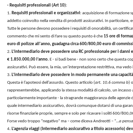
- Requisiti professionali (Art 10)
:
1.
Requisiti professionali e organizzativi
: acquisizione di formazione s
addetto coinvolto nella vendita di prodotti assicurativi. In particolare,
Tutte le persone devono possedere i requisiti di onorabilità, un certifica
commento che mi sento di fare su questo punto è che
15 ore di forma
euro di polizze all'anno, guadagna circa 600/800,00 euro di commissi
2.
L’intermediario deve possedere una RC professionale per i danni e
€ 1.850.000,00 l’anno.
E - si badi bene - non sono certo che questa coper
assicurativi. Può essere, la mia, un’interpretazione restrittiva, ma vedo 
3.
L’intermediario deve possedere in modo permanente una capacità f
Questa è l’apoteosi dell’assurdo. Questo articolo (
art. 10.6 comma b
) 
rappresenterebbe, applicando la stessa modalità di calcolo, un incasso 
particolarmente importante - la stragrande maggioranza delle agenzie di
quale intermediario assicurativo, dovrà comunque dotarsi di una garanz
risorse finanziarie proprie, sempre e solo per ricavare i soliti 600/800,0
Forse vedo troppo “negativo” ma – come diceva Andreotti – “
…a pensar
4.
L’agenzia viaggi (Intermediario assicurativo a titolo accessorio) 