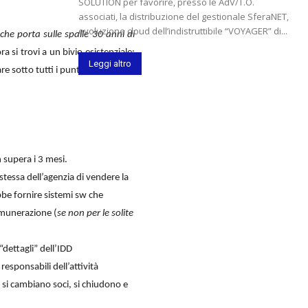
SOLUTION per favorire, presso le AdV/T.O.
associati, la distribuzione del gestionale SferaNET,
evoluzione cloud dell’indistruttibile “VOYAGER” di...
che porta sulle spalle 30 anni di
ra si trovi a un bivio esistenziale:
Leggi altro
 sotto tutti i punti di vista?
n supera i 3 mesi.
stessa dell’agenzia di vendere la
bbe fornire sistemi sw che
emunerazione (
se non per le solite
“dettagli” dell’IDD
responsabili dell’attività
 si cambiano soci, si chiudono e