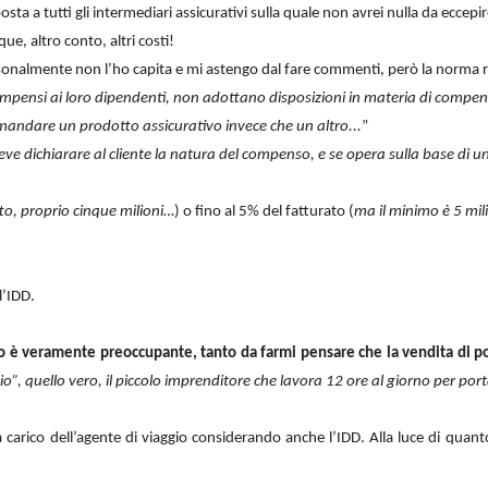
sta a tutti gli intermediari assicurativi sulla quale non avrei nulla da eccepir
e, altro conto, altri costi!
sonalmente non l’ho capita e mi astengo dal fare commenti, però la norma re
pensi ai loro dipendenti, non adottano disposizioni in materia di compenso
omandare un prodotto assicurativo invece che un altro...
”
eve dichiarare al cliente la natura del compenso, e se opera sulla base di 
to, proprio cinque milioni…
) o fino al 5% del fatturato (
ma il minimo è 5 mil
l’IDD.
ro è veramente preoccupante, tanto da farmi pensare che la vendita di p
o”, quello vero, il piccolo imprenditore che lavora 12 ore al giorno per po
 a carico dell’agente di viaggio considerando anche l’IDD. Alla luce di qua