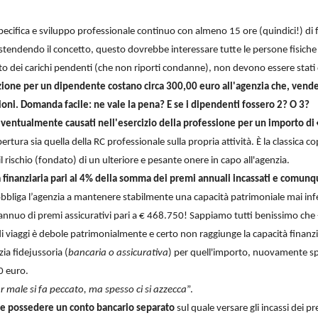
pecifica e sviluppo professionale continuo con almeno 15 ore (quindici!) di
 estendendo il concetto, questo dovrebbe interessare tutte le persone fisiche
to dei carichi pendenti (che non riporti condanne), non devono essere stati dic
zione per un dipendente costano circa 300,00 euro all'agenzia che, ve
oni. Domanda facile: ne vale la pena? E se i dipendenti fossero 2? O 3?
ventualmente causati nell'esercizio della professione per un importo di €
tura sia quella della RC professionale sulla propria attività. È la classica co
il rischio (fondato) di un ulteriore e pesante onere in capo all'agenzia.
inanziaria pari al 4% della somma dei premi annuali incassati e comunqu
obbliga l’agenzia a mantenere stabilmente una capacità patrimoniale mai infer
annuo di premi assicurativi pari a € 468.750! Sappiamo tutti benissimo che 
 viaggi è debole patrimonialmente e certo non raggiunge la capacità finanzi
ia fidejussoria (
bancaria o assicurativa
) per quell'importo, nuovamente 
0 euro.
 male si fa peccato, ma spesso ci si azzecca
”.
deve possedere un conto bancario separato
sul quale versare gli incassi dei