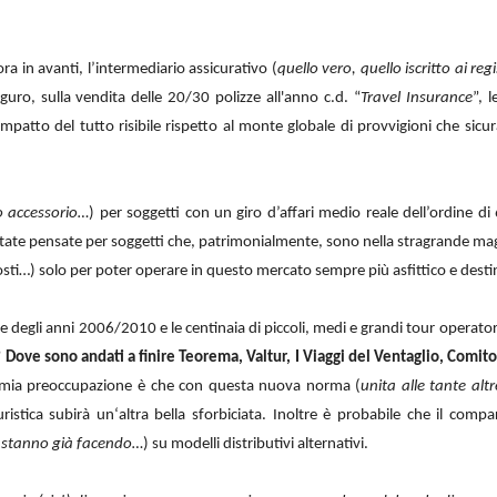
ra in avanti, l’intermediario assicurativo (
quello vero, quello iscritto ai reg
guro, sulla vendita delle 20/30 polizze all'anno c.d. “
Travel Insurance
”, 
mpatto del tutto risibile rispetto al monte globale di provvigioni che sic
lo accessorio…
) per soggetti con un giro d’affari medio reale dell’ordine d
state pensate per soggetti che, patrimonialmente, sono nella stragrande mag
 costi…) solo per poter operare in questo mercato sempre più asfittico e desti
ie degli anni 2006/2010 e le centinaia di piccoli, medi e grandi tour operat
 Dove sono andati a finire Teorema, Valtur, I Viaggi del Ventaglio, Comitou
la mia preoccupazione è che con questa nuova norma (
unita alle tante alt
uristica subirà un‘altra bella sforbiciata. Inoltre è probabile che il comp
o stanno già facendo…
) su modelli distributivi alternativi.