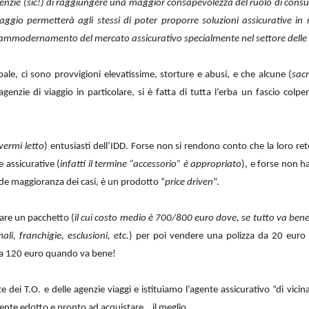
enzie (sic!) di raggiungere una maggior consapevolezza del ruolo di consul
i Viaggio permetterà agli stessi di poter proporre soluzioni assicurative
i ammodernamento del mercato assicurativo specialmente nel settore delle p
pale, ci sono provvigioni elevatissime, storture e abusi, e che alcune (
sac
enzie di viaggio in particolare, si è fatta di tutta l’erba un fascio col
vermi letto
) entusiasti dell’IDD. Forse non si rendono conto che la loro ret
e assicurative (
infatti il termine “accessorio” è appropriato
), e forse non 
nde maggioranza dei casi, è un prodotto “
price driven
”.
are un pacchetto (
il cui costo medio è 700/800 euro dove, se tutto va bene
li, franchigie, esclusioni, etc.
) per poi vendere una polizza da 20 euro 
da 120 euro quando va bene!
dei T.O. e delle agenzie viaggi e istituiamo l’agente assicurativo “di vicina
iente edotto e pronto ad acquistare …il meglio…