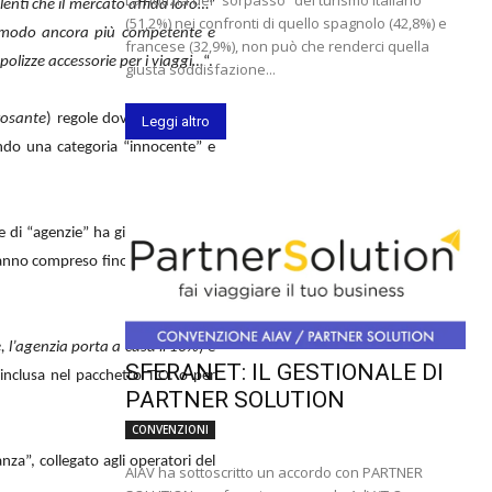
enti che il mercato affida loro…
”
(51,2%) nei confronti di quello spagnolo (42,8%) e
 in modo ancora più competente e
francese (32,9%), non può che renderci quella
olizze accessorie per i viaggi…
“.
giusta soddisfazione...
rosante
) regole dovevano essere
Leggi altro
pendo una categoria “innocente” e
e di “agenzie” ha già i suoi buoni
hanno compreso fino in fondo che
, l’agenzia porta a casa il 10%
) e
SFERANET: IL GESTIONALE DI
inclusa nel pacchetto T.O. o per
PARTNER SOLUTION
CONVENZIONI
nza”, collegato agli operatori del
AIAV ha sottoscritto un accordo con PARTNER