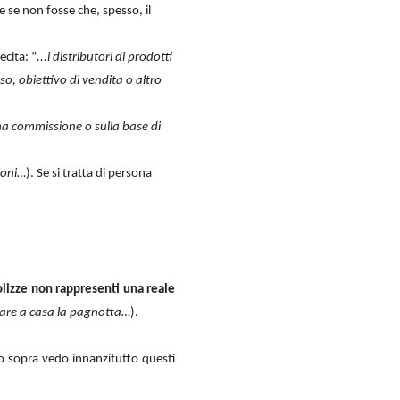
e se non fosse che, spesso, il
cita: ”
...i distributori di prodotti
, obiettivo di vendita o altro
una commissione o sulla base di
ioni…
). Se si tratta di persona
olizze non rappresenti una reale
rtare a casa la pagnotta…
).
nto sopra vedo innanzitutto questi