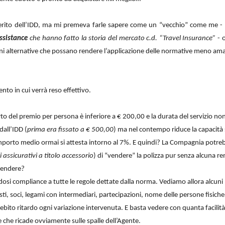
rito dell’IDD, ma mi premeva farle sapere come un “vecchio” come me -
ssistance
che hanno fatto la storia del mercato c.d. “Travel Insurance”
- o
oni alternative che possano rendere l’applicazione delle normative meno amare
nto in cui verrà reso effettivo.
orto del premio per persona è inferiore a € 200,00 e la durata del servizio no
dall’IDD (
prima era fissato a € 500,00
) ma nel contempo riduce la capacità 
i importo medio ormai si attesta intorno al 7%. E quindi? La Compagnia potre
 assicurativi a titolo accessorio
) di “vendere” la polizza pur senza alcuna r
 vendere?
dosi compliance a tutte le regole dettate dalla norma. Vediamo allora alcuni 
sti, soci, legami con intermediari, partecipazioni, nome delle persone fisiche 
debito ritardo ogni variazione intervenuta. E basta vedere con quanta facilità
 che ricade ovviamente sulle spalle dell’Agente.