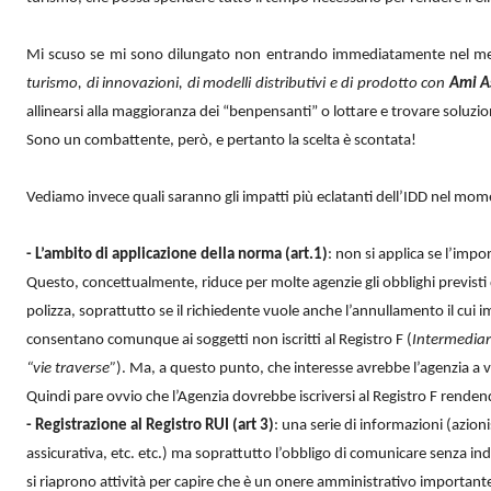
Mi scuso se mi sono dilungato non entrando immediatamente nel me
turismo, di innovazioni, di modelli distributivi e di prodotto con
Ami A
allinearsi alla maggioranza dei “benpensanti” o lottare e trovare soluzi
Sono un combattente, però, e pertanto la scelta è scontata!
Vediamo invece quali saranno gli impatti più eclatanti dell’IDD nel mome
- L’ambito di applicazione della norma (art.1)
: non si applica se l’imp
Questo, concettualmente, riduce per molte agenzie gli obblighi previsti 
polizza, soprattutto se il richiedente vuole anche l’annullamento il cu
consentano comunque ai soggetti non iscritti al Registro F (
Intermediari
“vie traverse”
). Ma, a questo punto, che interesse avrebbe l’agenzia a
Quindi pare ovvio che l’Agenzia dovrebbe iscriversi al Registro F renden
- Registrazione al Registro RUI (art 3)
: una serie di informazioni (azioni
assicurativa, etc. etc.) ma soprattutto l’obbligo di comunicare senza in
si riaprono attività per capire che è un onere amministrativo importante