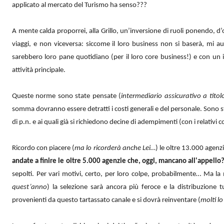
applicato al mercato del Turismo ha senso???
A mente calda proporrei, alla Grillo, un’inversione di ruoli ponendo, d’o
viaggi, e non viceversa: siccome il loro business non si baserà, mi au
sarebbero loro pane quotidiano (per il loro core business!) e con un i
attività principale.
Queste norme sono state pensate (
intermediario assicurativo a tito
somma dovranno essere detratti i costi generali e del personale. Sono 
di p.n. e ai quali già si richiedono decine di adempimenti (con i relativi
Ricordo con piacere (
ma lo ricorderà anche Lei…
) le oltre 13.000 agenz
andate a finire le oltre 5.000 agenzie che, oggi, mancano all'appello?
sepolti. Per vari motivi, certo, per loro colpe, probabilmente… Ma 
quest’anno
) la selezione sarà ancora più feroce e la distribuzione t
provenienti da questo tartassato canale e si dovrà reinventare (
molti l