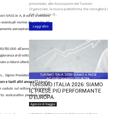
presentato, alle Associazioni del Turismo
Organizzato, la nuova piattaforma che raccoglierà i
dati di agenzie di...
istri IVASS in A, B ed E
) a vendere
le eventuali norme da seguire già
Leggi altro
uramente percepiranno per la loro
i 60/80.000 all’anno, e da questa
gioranza al di sotto dei € 10.000
nato a ridursi ulteriormente.
ors… Signor Presidente,
dove sono
rs e tanti altri ancora??
Morti e
TURISMO ITALIA 2026: SIAMO
re cadute sul settore nel corso di
IL PAESE PIÙ PERFORMANTE
arto assicurativo perderà vendite
D’EUROPA.
Agenzie di Viaggio
La notizia del “sorpasso” del turismo italiano