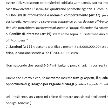
essere utilizzato se non per trasferire i soldi alla Compagnia. Norma impo
cash flow diventa il “salvavita” quotidiano per molte agenzie. E, comunqu
5.
Obblighi di informazione e norme di comportamento (
art 17
)
: per
assicurativi non devono ricevere un compenso o non devono offrire com
tipo che potrebbero incentivare lui stesso e i propri dipendenti a racc
6.
Conflitti di interesse (art 19)
: idem come sopra. “
…l’intermediario d
altri compensi
”.
7.
Sanzioni (art 33)
: persona giuridica almeno (!) € 5.000.000,00 (
esat
fisica, la sanzione scende a “soli” 700.000,00 euro…
Non nascondo che i punti 5-6-7 mi risultano poco chiari, ma così recita 
Quello che è certo è che, se mettiamo insieme tutti gli aspetti,
il quad
opportunità di guadagno per l’agente di viaggi
(
e intendo quello “medi
Lei, Presidente, un giorno mi chiese di tentare una sintesi degli oneri
obblighi (
onerosi
):