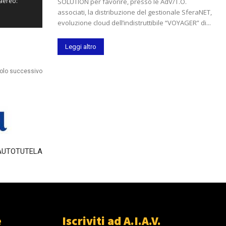
aereo:
SOLUTION per favorire, presso le AdV/T.O.
? Quali
associati, la distribuzione del gestionale SferaNET,
untata
evoluzione cloud dell’indistruttibile “VOYAGER” di...
2023
Leggi altro
colo successivo
AUTOTUTELA
e
Iscriviti ad A.I.A.V.