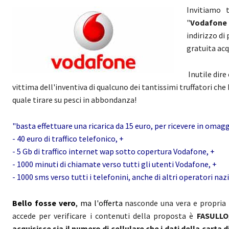
Invitiamo 
"
Vodafone 
indirizzo di
gratuita ac
Inutile dire
vittima dell'inventiva di qualcuno dei tantissimi truffatori ch
quale tirare su pesci in abbondanza!
"basta effettuare una ricarica da 15 euro, per ricevere in omagg
- 40 euro di traffico telefonico, +
- 5 Gb di traffico internet wap sotto copertura Vodafone, +
- 1000 minuti di chiamate verso tutti gli utenti Vodafone, +
- 1000 sms verso tutti i telefonini, anche di altri operatori nazi
Bello fosse vero
, ma l'offerta
nasconde una vera e propria
accede per verificare i contenuti della proposta è
FASULLO
acquisisce sia il numero di cellulare che i dati della carta 