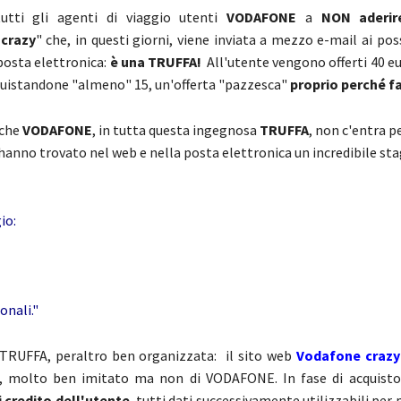
tutti gli agenti di viaggio utenti
VODAFONE
a
NON aderir
crazy
" che, in questi giorni, viene inviata a mezzo e-mail ai pos
 posta elettronica:
è una TRUFFA!
All'utente vengono offerti 40 eur
quistandone "almeno" 15, un'offerta "pazzesca"
proprio perché fa
 che
VODAFONE
, in tutta questa ingegnosa
TRUFFA
, non c'entra pe
e hanno trovato nel web e nella posta elettronica un incredibile st
io:
onali."
 TRUFFA, peraltro ben organizzata: il sito web
Vodafone crazy
, molto ben imitato ma non di VODAFONE. In fase di acquist
di credito dell'utente
, tutti dati successivamente utilizzabili per 