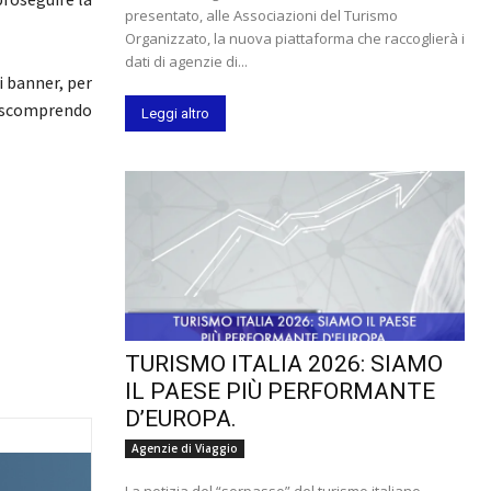
presentato, alle Associazioni del Turismo
Organizzato, la nuova piattaforma che raccoglierà i
dati di agenzie di...
i banner, per
VA scomprendo
Leggi altro
TURISMO ITALIA 2026: SIAMO
IL PAESE PIÙ PERFORMANTE
D’EUROPA.
Agenzie di Viaggio
La notizia del “sorpasso” del turismo italiano