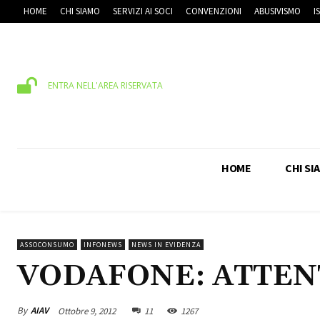
HOME
CHI SIAMO
SERVIZI AI SOCI
CONVENZIONI
ABUSIVISMO
I
ENTRA NELL'AREA RISERVATA
HOME
CHI SI
ASSOCONSUMO
INFONEWS
NEWS IN EVIDENZA
VODAFONE: ATTENT
By
AIAV
Ottobre 9, 2012
11
1267