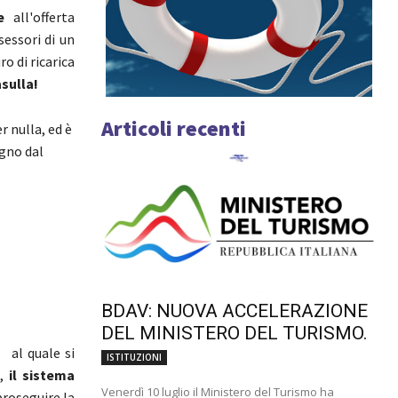
e
all'offerta
sessori di un
o di ricarica
sulla!
Articoli recenti
r nulla, ed è
agno dal
BDAV: NUOVA ACCELERAZIONE
DEL MINISTERO DEL TURISMO.
al quale si
ISTITUZIONI
o,
il sistema
Venerdì 10 luglio il Ministero del Turismo ha
proseguire la