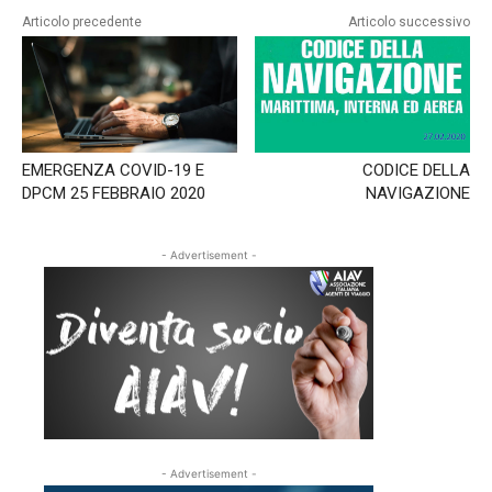
difese?
Articolo precedente
Articolo successivo
-
Puntata
del
08/11/2023
CODICE DELLA
EMERGENZA COVID-19 E
NAVIGAZIONE
DPCM 25 FEBBRAIO 2020
- Advertisement -
- Advertisement -