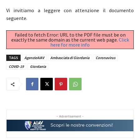
Vi invitiamo a leggere con attenzione il documento
seguente.
Failed to fetch Error: URL to the PDF file must be on
exactly the same domain as the current web page.
Click
here for more info
TAGS
AgenzieAIAV
Ambasciata di Giordania
Coronavirus
COVID-19
Giordania
- Advertisement -