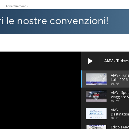
- Advertisement -
AIAV - Turismo
siamo il Paes
performante 
AIAV - Tur
Italia 2026
il Paese pi
08:10
performan
d'Europa.
AIAV - Spot
Viaggiare 
Problemi
01:19
AIAV -
Destinazio
Piemonte
01:31
EdicolaAIAV