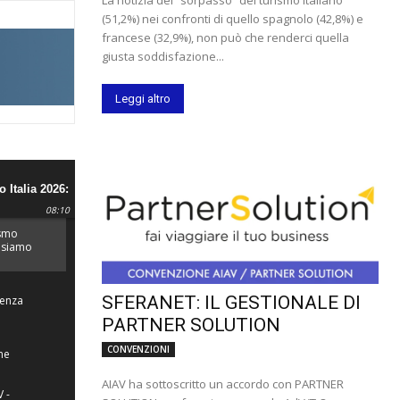
(51,2%) nei confronti di quello spagnolo (42,8%) e
francese (32,9%), non può che renderci quella
giusta soddisfazione...
Leggi altro
 Italia 2026:
e più
08:10
d'Europa.
ismo
: siamo
ù
te
SFERANET: IL GESTIONALE DI
Senza
PARTNER SOLUTION
CONVENZIONI
ne
AIAV ha sottoscritto un accordo con PARTNER
 -