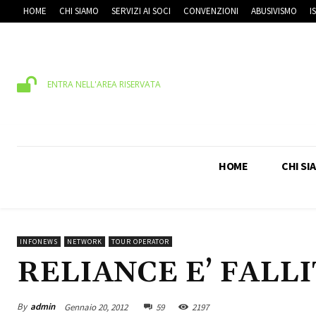
HOME
CHI SIAMO
SERVIZI AI SOCI
CONVENZIONI
ABUSIVISMO
I
ENTRA NELL'AREA RISERVATA
HOME
CHI SI
INFONEWS
NETWORK
TOUR OPERATOR
RELIANCE E’ FALLI
By
admin
Gennaio 20, 2012
59
2197