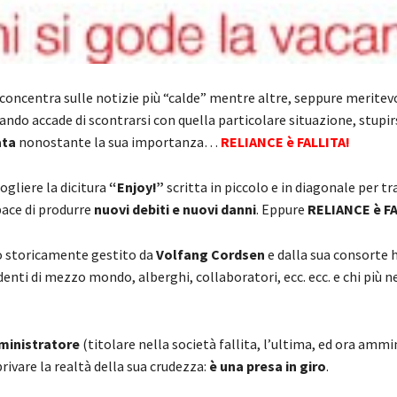
 concentra sulle notizie più “calde” mentre altre, seppure meritevo
do accade di scontrarsi con quella particolare situazione, stupirsi
ata
nonostante la sua importanza…
RELIANCE è FALLITA!
ogliere la dicitura
“Enjoy!”
scritta in piccolo e in diagonale per t
ace di produrre
nuovi debiti e nuovi danni
. Eppure
RELIANCE è FA
hio storicamente gestito da
Volfang Cordsen
e dalla sua consorte 
denti di mezzo mondo, alberghi, collaboratori, ecc. ecc. e chi più n
ministratore
(titolare nella società fallita, l’ultima, ed ora amm
rivare la realtà della sua crudezza:
è una presa in giro
.