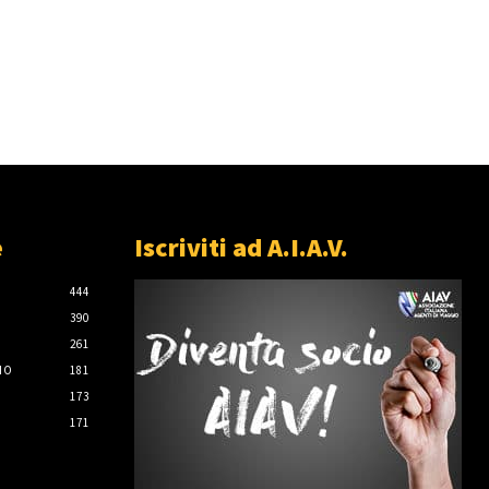
e
Iscriviti ad A.I.A.V.
444
390
261
IO
181
173
171