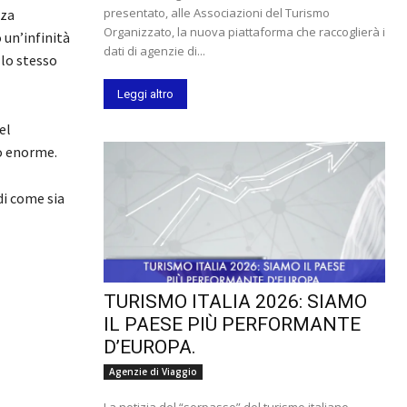
presentato, alle Associazioni del Turismo
nza
Organizzato, la nuova piattaforma che raccoglierà i
 un’infinità
dati di agenzie di...
 lo stesso
Leggi altro
del
no enorme.
di come sia
TURISMO ITALIA 2026: SIAMO
IL PAESE PIÙ PERFORMANTE
D’EUROPA.
Agenzie di Viaggio
La notizia del “sorpasso” del turismo italiano