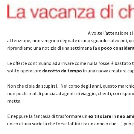
A volte l’attenzione si
attenzione, non vengono degnate di uno sguardo salvo poi, quan
riprendiamo una notizia di una settimana fa e
poco consider
Le offerte continuano ad arrivare come nulla fosse: è bastato t
solito operatore
decotto da
tempo
in una nuova creatura cap
Non che ci sia da stupirsi... Nel corso degli anni, questo marc
non pochi mal di pancia ad agenti di viaggio, clienti, corrispon
metta.
E neppure la fantasia di trasformare un
ex titolare
in
neo am
unico di una società che forse fallirà tra un anno o due…) può p