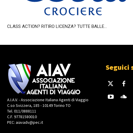
CLASS ACTION? RITIRO LICENZA? TUTTE BALLE…
Seguici 
A.I.A.V. - Associazione Italiana Agenti di Viaggio
C.so Svizzera, 185 - 10149 Torino TO
Tel. 011/0888111
C.F. 97781580010
PEC: aiavadv@pec.it