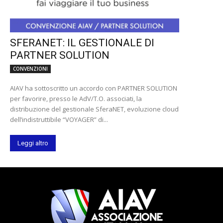
SFERANET: IL GESTIONALE DI
PARTNER SOLUTION
CONVENZIONI
AIAV ha sottoscritto un accordo con PARTNER SOLUTION
per favorire, presso le AdV/T.O. associati, la
distribuzione del gestionale SferaNET, evoluzione cloud
dell’indistruttibile “VOYAGER” di...
Leggi altro