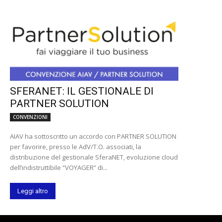
SFERANET: IL GESTIONALE DI
PARTNER SOLUTION
CONVENZIONI
AIAV ha sottoscritto un accordo con PARTNER SOLUTION
per favorire, presso le AdV/T.O. associati, la
distribuzione del gestionale SferaNET, evoluzione cloud
dell’indistruttibile “VOYAGER” di...
Leggi altro