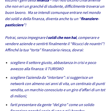
escono i geni della
finanza
– ma i voti dicono chiaramente
che non eri un granché di studente, difficilmente troverai un
buon lavoro. Ma se intendi comunque entrare nel mondo
dei soldi e della finanza, diventa anche tu un “
finanziere-
pasticciere
”!
Potrai, senza impegnare
i soldi che non hai
, comperare e
vendere aziende e sentirti finalmente il “Ricucci de noantri”!
Affinché la tua “torta” finanziaria riesca, dovrai:
scegliere il settore giusto, abbastanza in crisi e poco
avvezzo alla finanza: il TURISMO
scegliere l’azienda da “intortare”: si suggerisce un
network con almeno sei anni di vita, un centinaio di punti
vendita, un marchio conosciuto e un giro d’affari di un tot
di milioni;
farti presentare da gente “del giro” come un solido
finanziere nonché socio di una o più banche;