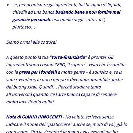
se, per acquistare gli ingredienti, hai bisogno di liquidi,
chiedili ad una banca
badando bene a non fornire mai
garanzie personali
: usa quelle degli “intortati”,
piuttosto…
Siamo ormai alla cottura!
A questo punto la tua “
torta-finanziaria
” è pronta! Gli
ingredienti sono costati ZERO, il sapore – visto che è condita
con la
presa per i fondelli
a molta gente – è squisito e, se la
vuoi rivendere, in poco tempo è diventata appetibile anche
dai buongustai. Quindi… Perché studiare tanto
all’università quando c’è l’arte bianca capace di rendere
molto investendo nulla?
Nota di GIANNI INNOCENTI
- Ho voluto scrivere senza
indicare il nome del “pasticciere” anche se, molti di voi, già lo
conoscono. Ora la vicenda è in mano agli avvocati ma ho