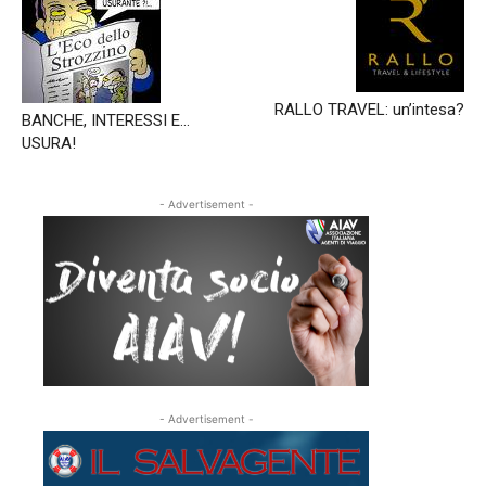
del
08/11/2023
RALLO TRAVEL: un’intesa?
BANCHE, INTERESSI E…
USURA!
- Advertisement -
- Advertisement -