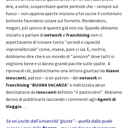
dire, a volte, scoperchiare quelle pentole che – sempre sul
fuoco – non appena aperte iniziano a far uscire il contenuto
bollente facendolo colare sul fornello. Rendendolo,
magari, più sporco di quanto già non sia. Quando abbiamo
iniziato a parlare di
network
e
franchising
non ci
aspettavamo di trovare tanta "
serietà e capacità
imprenditoriale
" come, invece, pare ci sia. E, inoltre,
dobbiamo dire che è un mondo di "
amiconi
" dove tutti si
vogliono bene e si danno grandi pacche sulle spalle. A
riprova di ciò, pubblichiamo una lettera giuntaci da
Gianni
Innocenti
, patron – o ex-patron – del
network
in
franchising
“
BUONA VACANZA
” e indirizzata ad un
destinatario da
Innocenti
definito “il pasticciere”. Abbiamo
deciso di pubblicarla lasciando i commenti agli
Agenti di
Viaggio
…
Se sei uscito dall’università “giusta” – quella dalla quale