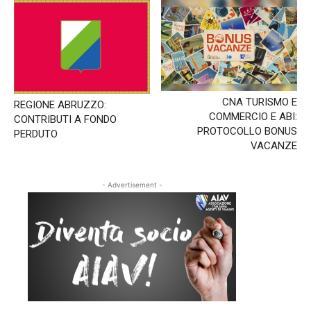
Puntata
del
08/11/2023
CNA TURISMO E
REGIONE ABRUZZO:
COMMERCIO E ABI:
CONTRIBUTI A FONDO
PROTOCOLLO BONUS
PERDUTO
VACANZE
- Advertisement -