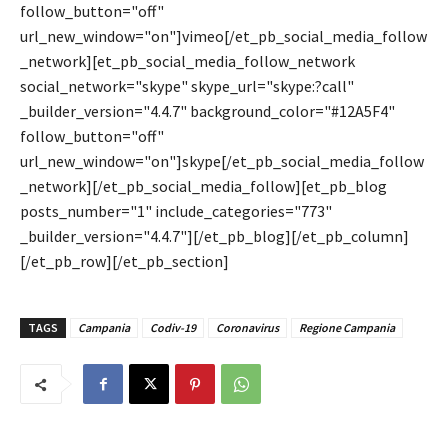
follow_button="off"
url_new_window="on"]vimeo[/et_pb_social_media_follow
_network][et_pb_social_media_follow_network
social_network="skype" skype_url="skype:?call"
_builder_version="4.4.7" background_color="#12A5F4"
follow_button="off"
url_new_window="on"]skype[/et_pb_social_media_follow
_network][/et_pb_social_media_follow][et_pb_blog
posts_number="1" include_categories="773"
_builder_version="4.4.7"][/et_pb_blog][/et_pb_column]
[/et_pb_row][/et_pb_section]
TAGS
Campania
Codiv-19
Coronavirus
Regione Campania