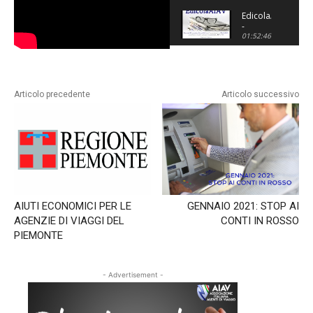
Extra
UE tra
EdicolaAIAV
passaporti,
-
visti
Trasporto
01:52:46
consolari
aereo:
e
quali
profilassi.
rischi?
Quali
difese?
Articolo precedente
Articolo successivo
-
Puntata
del
08/11/2023
AIUTI ECONOMICI PER LE
GENNAIO 2021: STOP AI
AGENZIE DI VIAGGI DEL
CONTI IN ROSSO
PIEMONTE
- Advertisement -