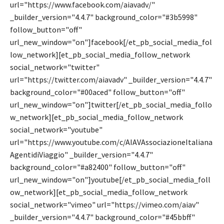
url="https://www.facebook.com/aiavadv/"
_builder_version="4.4.7" background_color="#3b5998"
follow_button="off"
url_new_window="on"]facebook[/et_pb_social_media_fol
low_network][et_pb_social_media_follow_network
social_network="twitter"
url="https://twitter.com/aiavadv" _builder_version="4.4.7"
background_color="#00aced" follow_button="off"
url_new_window="on"]twitter[/et_pb_social_media_follo
w_network][et_pb_social_media_follow_network
social_network="youtube"
url="https://www.youtube.com/c/AIAVAssociazioneItaliana
AgentidiViaggio" _builder_version="4.4.7"
background_color="#a82400" follow_button="off"
url_new_window="on"]youtube[/et_pb_social_media_foll
ow_network][et_pb_social_media_follow_network
social_network="vimeo" url="https://vimeo.com/aiav"
_builder_version="4.4.7" background_color="#45bbff"