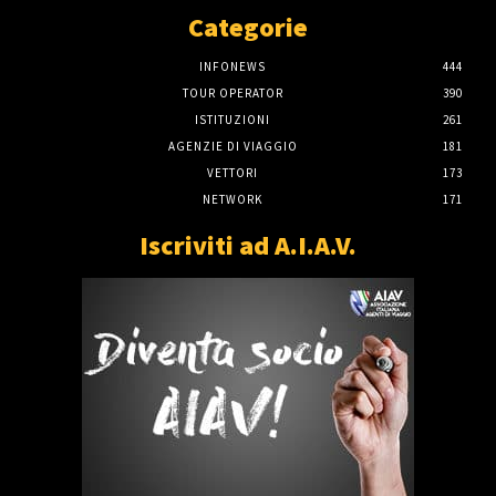
Categorie
INFONEWS
444
TOUR OPERATOR
390
ISTITUZIONI
261
AGENZIE DI VIAGGIO
181
VETTORI
173
NETWORK
171
Iscriviti ad A.I.A.V.