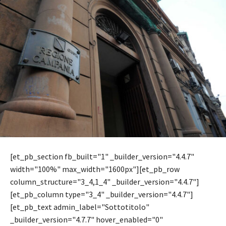
[et_pb_section fb_built="1" _builder_version="4.4.7"
width="100%" max_width="1600px"][et_pb_row
column_structure="3_4,1_4" _builder_version="4.4.7"]
[et_pb_column type="3_4" _builder_version="4.4.7"]
[et_pb_text admin_label="Sottotitolo"
_builder_version="4.7.7" hover_enabled="0"