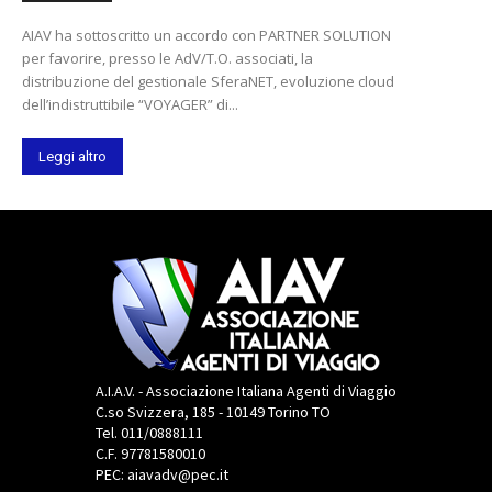
AIAV ha sottoscritto un accordo con PARTNER SOLUTION
per favorire, presso le AdV/T.O. associati, la
distribuzione del gestionale SferaNET, evoluzione cloud
dell’indistruttibile “VOYAGER” di...
Leggi altro
A.I.A.V. - Associazione Italiana Agenti di Viaggio
C.so Svizzera, 185 - 10149 Torino TO
Tel. 011/0888111
C.F. 97781580010
PEC: aiavadv@pec.it