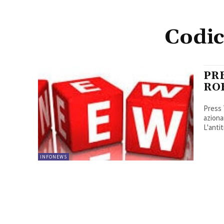
Codic
PR
RO
Press 
aziona
L'antit
INFONEWS