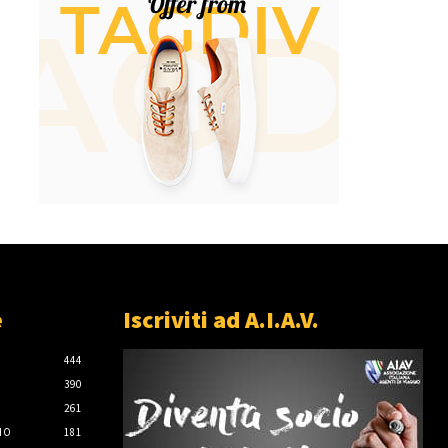
e
Iscriviti ad A.I.A.V.
444
390
261
IO
181