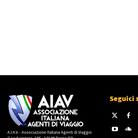
Seguici 
A.I.A.V. - Associazione Italiana Agenti di Viaggio
C.so Svizzera, 185 - 10149 Torino TO