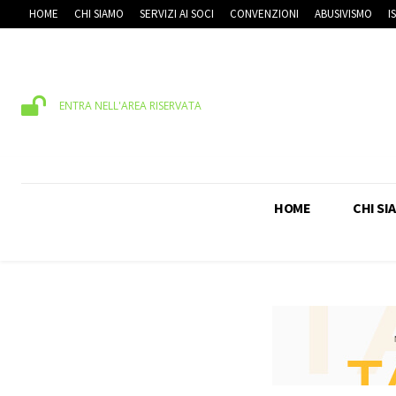
HOME
CHI SIAMO
SERVIZI AI SOCI
CONVENZIONI
ABUSIVISMO
I
ENTRA NELL'AREA RISERVATA
HOME
CHI SI