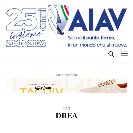
- Advertisement -
TAG
DREA