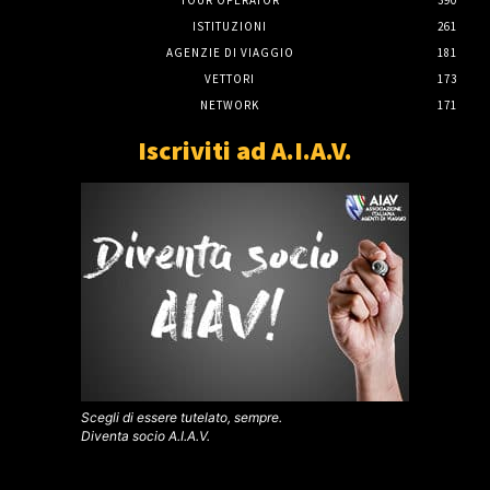
TOUR OPERATOR
390
ISTITUZIONI
261
AGENZIE DI VIAGGIO
181
VETTORI
173
NETWORK
171
Iscriviti ad A.I.A.V.
Scegli di essere tutelato, sempre.
Diventa socio A.I.A.V.