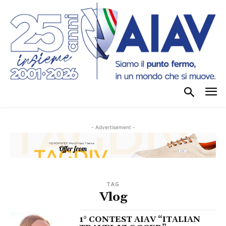
- Advertisement -
TAG
Vlog
1° CONTEST AIAV “ITALIAN