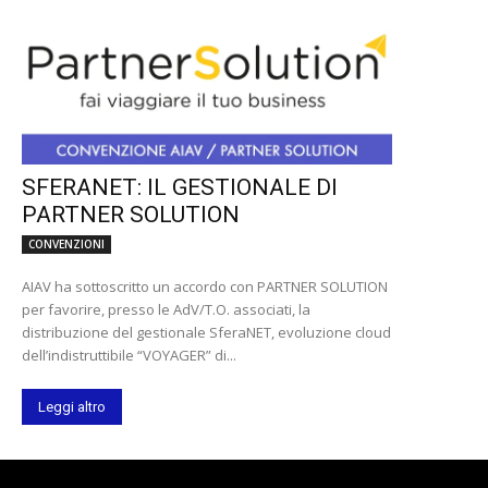
SFERANET: IL GESTIONALE DI
PARTNER SOLUTION
CONVENZIONI
AIAV ha sottoscritto un accordo con PARTNER SOLUTION
per favorire, presso le AdV/T.O. associati, la
distribuzione del gestionale SferaNET, evoluzione cloud
dell’indistruttibile “VOYAGER” di...
Leggi altro