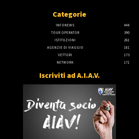
Categorie
INFONEWS
444
TOUR OPERATOR
390
ISTITUZIONI
261
AGENZIE DI VIAGGIO
181
VETTORI
173
NETWORK
171
Iscriviti ad A.I.A.V.