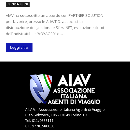
CONVENZIONI
AIAV ha sottoscritto un accordo con PARTNER SOLUTION
per favorire, presso le AdV/T.O. associati, la
distribuzione del gestionale SferaNET, evoluzione cloud
dell’indistruttibile “VOYAGER” di...
Leggi altro
A.I.A.V. - Associazione Italiana Agenti di Viaggio
C.so Svizzera, 185 - 10149 Torino TO
Tel. 011/0888111
C.F. 97781580010