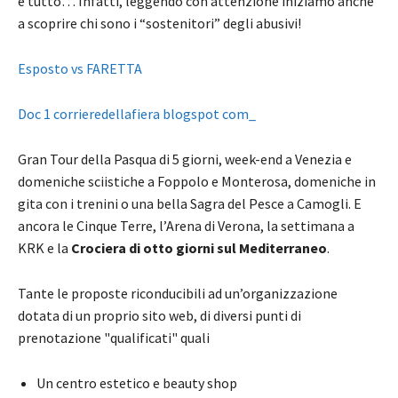
è tutto… Infatti, leggendo con attenzione iniziamo anche
a scoprire chi sono i “sostenitori” degli abusivi!
Esposto vs FARETTA
Doc 1 corrieredellafiera blogspot com_
Gran Tour della Pasqua di 5 giorni, week-end a Venezia e
domeniche sciistiche a Foppolo e Monterosa, domeniche in
gita con i trenini o una bella Sagra del Pesce a Camogli. E
ancora le Cinque Terre, l’Arena di Verona, la settimana a
KRK e la
Crociera di otto giorni sul Mediterraneo
.
Tante le proposte riconducibili ad un’organizzazione
dotata di un proprio sito web, di diversi punti di
prenotazione "qualificati" quali
Un centro estetico e beauty shop