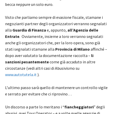
becca neppure un solo euro.
Visto che parliamo sempre di evasione fiscale, stamane i
negozianti partner degli organizzatori verranno segnalati
alla
Guardia di Finanza
e, appunto,
all’Agenzia delle
Entrate
. Ovviamente, insieme a loro verranno segnalati
anche gli organizzatori che, per la loro opera, sono già
stati segnalati stamane alla
Provincia di Milano
affinché –
dopo aver valutato la documentazione raccolta –
li
sanzioni pesantemente
come già accaduto in altre
circostanze (vedi altri casi di Abusivismo su
www.autotutela.it
).
L’ultimo passo sarà quello di mantenere un controllo vigile
e serrato per evitare che ci riprovino…
Un discorso a parte lo meritano i “
fiancheggiatori
” degli
abusivi, quei Tour Operator – e a volte quelle agenzie di