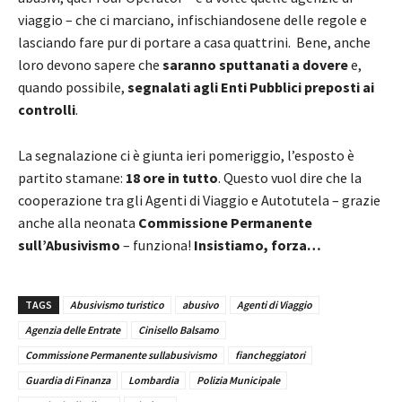
viaggio – che ci marciano, infischiandosene delle regole e
lasciando fare pur di portare a casa quattrini. Bene, anche
loro devono sapere che
saranno sputtanati a dovere
e,
quando possibile,
segnalati agli Enti Pubblici preposti ai
controlli
.
La segnalazione ci è giunta ieri pomeriggio, l’esposto è
partito stamane:
18 ore in tutto
. Questo vuol dire che la
cooperazione tra gli Agenti di Viaggio e Autotutela – grazie
anche alla neonata
Commissione Permanente
sull’Abusivismo
– funziona!
Insistiamo, forza…
TAGS
Abusivismo turistico
abusivo
Agenti di Viaggio
Agenzia delle Entrate
Cinisello Balsamo
Commissione Permanente sullabusivismo
fiancheggiatori
Guardia di Finanza
Lombardia
Polizia Municipale