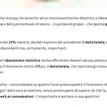
della stampa, ho assistito ad un interessantissimo dibattito a Udine
co
e della percentuale di lavoro – si parlava di gruppi – che questa
p
un bel
27%
mentre, dai dati espressi dal presidente di
Autotutela
,
o discordanti ma, certamente, importanti.
ll’
abusivismo turistico
veniva affrontato davanti ad una platea d
a il fenomeno molto diffuso, e
Autotutela
, che riportava gli stess
ni.
volta – concordavano su quanto fosse preoccupante il fenomeno di 
ggio
” dalla sera al mattino, senza preoccuparsi di sapere ciò che fa
reerà ai consumatori
. L’importante è portare a casa quattrini.