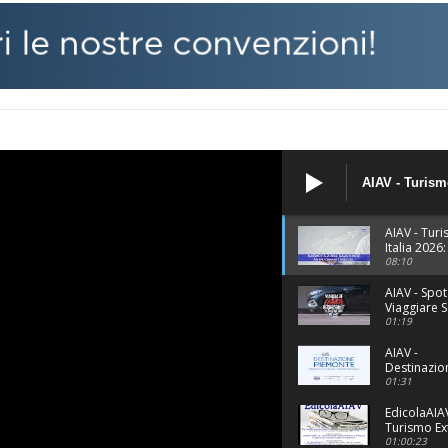
AIAV - Turismo
siamo il Paes
performante 
AIAV - Tur
Italia 2026
il Paese pi
08:10
performan
d'Europa.
AIAV - Spot
Viaggiare 
Problemi
01:19
AIAV -
Destinazio
Piemonte
01:31
EdicolaAIAV
Turismo Ex
tra passapo
01:00:23