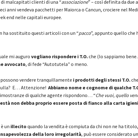
di malcapitati clienti di una “
associazione
” – così definita da due 
eci anni vendeva pacchetti per Maiorca o Cancun, crociere nel Med
eek end nelle capitali europee.
 ha sostituito questi articoli con un “
pacco
”, appunto quello che 
quale mi auguro
vogliano rispondere i T.O.
che (lo sappiamo bene
he avvocato
, di fede “Autotutela" o meno.
– possono vendere tranquillamente
i prodotti degli stessi T.O.
che
 nulla? E… Attenzione!
Abbiamo nome e cognome di qualche T.
e rimostranze di qualche agente rispondono… “
Che vuoi, quello vend
està non debba proprio essere posta di fianco alla carta igien
i è un
illecito
quando la vendita è compiuta da chi non ne ha titolo, 
nsapevolezza della loro irregolarità
, può essere considerato un