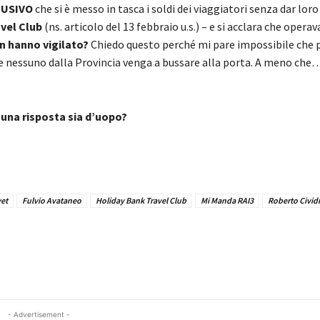
BUSIVO
che si è messo in tasca i soldi dei viaggiatori senza dar lor
vel Club
(ns. articolo del 13 febbraio u.s.) – e si acclara che opera
n hanno vigilato?
Chiedo questo perché mi pare impossibile che p
he nessuno dalla Provincia venga a bussare alla porta. A meno che
una risposta sia d’uopo?
vet
Fulvio Avataneo
Holiday Bank Travel Club
Mi Manda RAI3
Roberto Civid
- Advertisement -