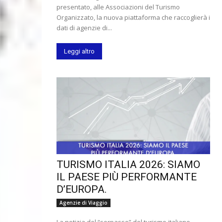
presentato, alle Associazioni del Turismo
Organizzato, la nuova piattaforma che raccoglierà i
dati di agenzie di...
Leggi altro
TURISMO ITALIA 2026: SIAMO
IL PAESE PIÙ PERFORMANTE
D’EUROPA.
Agenzie di Viaggio
La notizia del “sorpasso” del turismo italiano