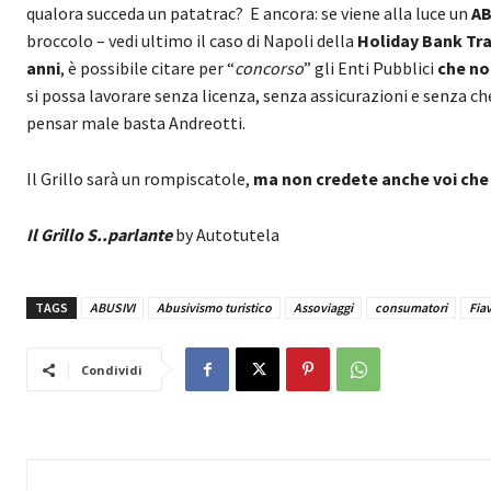
qualora succeda un patatrac? E ancora: se viene alla luce un
A
broccolo – vedi ultimo il caso di Napoli della
Holiday Bank Tra
anni
, è possibile citare per “
concorso
” gli Enti Pubblici
che no
si possa lavorare senza licenza, senza assicurazioni e senza c
pensar male basta Andreotti.
Il Grillo sarà un rompiscatole,
ma non credete anche voi che 
Il Grillo S..parlante
by Autotutela
TAGS
ABUSIVI
Abusivismo turistico
Assoviaggi
consumatori
Fia
Condividi