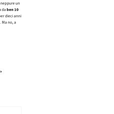
o neppure un
va da
ben 10
er dieci anni
… Ma no, a
in