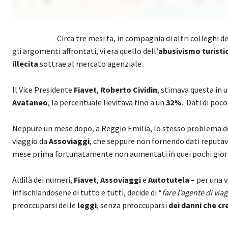
Circa tre mesi fa, in compagnia di altri colleghi 
gli argomenti affrontati, vi era quello dell’
abusivismo turisti
illecita
sottrae al mercato agenziale.
Il Vice Presidente
Fiavet
,
Roberto Cividin
, stimava questa in 
Avataneo
, la percentuale lievitava fino a un
32%
. Dati di poc
Neppure un mese dopo, a Reggio Emilia, lo stesso problema de
viaggio da
Assoviaggi
, che seppure non fornendo dati reputav
mese prima fortunatamente non aumentati in quei pochi gior
Aldilà dei numeri,
Fiavet
,
Assoviaggi
e
Autotutela
– per una 
infischiandosene di tutto e tutti, decide di “
fare l’agente di via
preoccuparsi delle
leggi
, senza preoccuparsi
dei danni che c