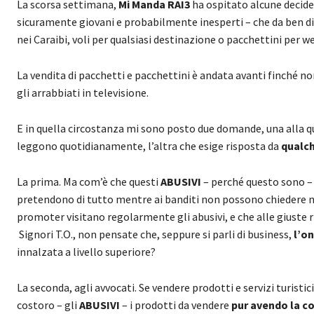
La scorsa settimana,
Mi Manda RAI3
ha ospitato alcune decide 
sicuramente giovani e probabilmente inesperti – che da ben di
nei Caraibi, voli per qualsiasi destinazione o pacchettini per w
La vendita di pacchetti e pacchettini è andata avanti finché non
gli arrabbiati in televisione.
E in quella circostanza mi sono posto due domande, una alla 
leggono quotidianamente, l’altra che esige risposta da
qualc
La prima. Ma com’è che questi
ABUSIVI
– perché questo sono 
pretendono di tutto mentre ai banditi non possono chiedere
promoter visitano regolarmente gli abusivi, e che alle giust
Signori T.O., non pensate che, seppure si parli di business,
l’on
innalzata a livello superiore?
La seconda, agli avvocati. Se vendere prodotti e servizi turistic
costoro – gli
ABUSIVI
– i prodotti da vendere
pur avendo la co