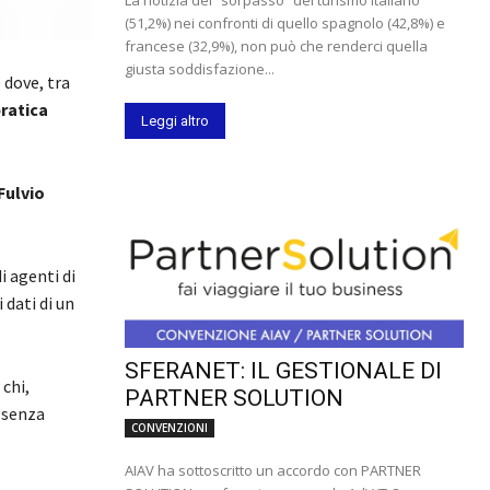
(51,2%) nei confronti di quello spagnolo (42,8%) e
francese (32,9%), non può che renderci quella
giusta soddisfazione...
 dove, tra
ratica
Leggi altro
Fulvio
i agenti di
i dati di un
SFERANET: IL GESTIONALE DI
chi,
PARTNER SOLUTION
, senza
CONVENZIONI
AIAV ha sottoscritto un accordo con PARTNER