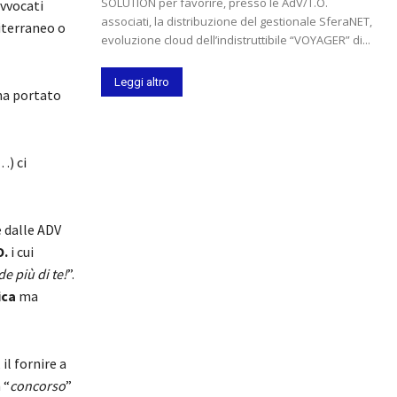
SOLUTION per favorire, presso le AdV/T.O.
avvocati
associati, la distribuzione del gestionale SferaNET,
iterraneo o
evoluzione cloud dell’indistruttibile “VOYAGER” di...
Leggi altro
ha portato
…) ci
 dalle ADV
O.
i cui
e più di te!
”.
ica
ma
il fornire a
 “
concorso
”