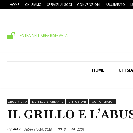
HOME
CHI SIAMO
SERVIZI AI SOCI
CONVENZIONI
ABUSIVISMO
I
ENTRA NELL'AREA RISERVATA
HOME
CHI SI
ABUSIVISMO
IL GRILLO SPARLANTE
ISTITUZIONI
TOUR OPERATOR
IL GRILLO E L’ABU
By
AIAV
Febbraio 16, 2010
8
1259