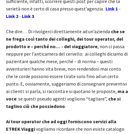
sufficiente, infatti, scorrere questi post per capire che la
serietà non è certo di casa presso quest’agenzia.
Link 1
-
Link 2
-
Link 3
Che dire… Di rivolgerci direttamente ad un’azienda
che se
ne frega così tanto dei colleghi, dei tour operator, del
prodotto e – perché no… - del viaggiatore
, non ci passa
neppure per l’anticamera del cervello: ai colleghi diciamo di
pazientare qualche mese, perché – di norma – questi
avventurieri hanno vita breve, non rendendosi mai conto
che le corde possono essere tirate solo fino ad un certo
punto. E, ovviamente, suggeriamo di consegnare preventivi
ai clienti: si parla, si racconta e si quotano le proposte,
ma a
voce
: se questi pseudo agenti vogliono “tagliare”,
che si
taglino ciò che possiedono
.
Ai tour operator che ad oggi forniscono servizi alla
ETREK Viaggi
vogliamo ricordare che non esiste catalogo