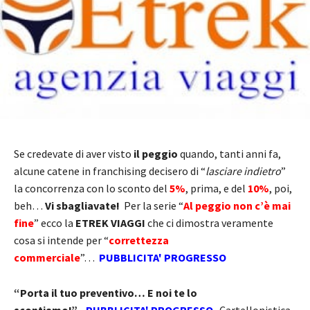
Se credevate di aver visto
il peggio
quando, tanti anni fa,
alcune catene in franchising decisero di “
lasciare indietro
”
la concorrenza con lo sconto del
5%
, prima, e del
10%
, poi,
beh…
Vi sbagliavate!
Per la serie “
Al peggio non c’è mai
fine
” ecco la
ETREK VIAGGI
che ci dimostra veramente
cosa si intende per “
correttezza
commerciale
”…
PUBBLICITA' PROGRESSO
“Porta il tuo preventivo… E noi te lo
scontiamo!”
.
PUBBLICITA' PROGRESSO
Cartellonistica