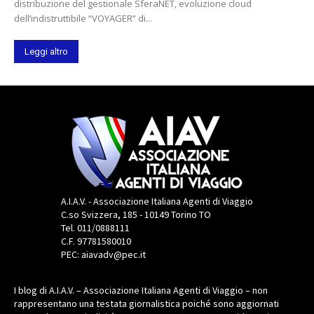
distribuzione del gestionale SferaNET, evoluzione cloud
dell’indistruttibile “VOYAGER” di...
Leggi altro
A.I.A.V. - Associazione Italiana Agenti di Viaggio
C.so Svizzera, 185 - 10149 Torino TO
Tel. 011/0888111
C.F. 97781580010
PEC: aiavadv@pec.it
I blog di A.I.A.V. – Associazione Italiana Agenti di Viaggio – non
rappresentano una testata giornalistica poiché sono aggiornati