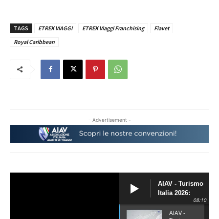
TAGS
ETREK VIAGGI
ETREK Viaggi Franchising
Fiavet
Royal Caribbean
- Advertisement -
AIAV - Turismo
Italia 2026:
08:10
siamo il Paese
più
AIAV -