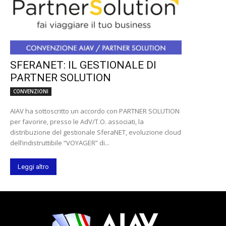
SFERANET: IL GESTIONALE DI
PARTNER SOLUTION
CONVENZIONI
AIAV ha sottoscritto un accordo con PARTNER SOLUTION
per favorire, presso le AdV/T.O. associati, la
distribuzione del gestionale SferaNET, evoluzione cloud
dell’indistruttibile “VOYAGER” di...
Leggi altro