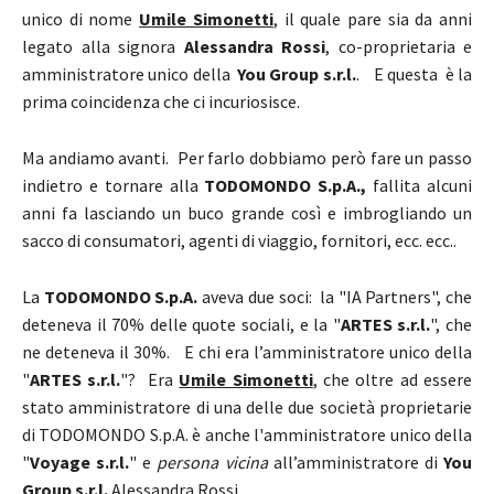
unico di nome
Umile Simonetti
, il quale pare sia da anni
legato alla signora
Alessandra Rossi
, co-proprietaria e
amministratore unico della
You Group s.r.l.
. E questa è la
prima coincidenza che ci incuriosisce.
Ma andiamo avanti. Per farlo dobbiamo però fare un passo
indietro e tornare alla
TODOMONDO S.p.A.,
fallita alcuni
anni fa lasciando un buco grande così e imbrogliando un
sacco di consumatori, agenti di viaggio, fornitori, ecc. ecc..
La
TODOMONDO S.p.A.
aveva due soci: la "IA Partners", che
deteneva il 70% delle quote sociali, e la "
ARTES s.r.l.
", che
ne deteneva il 30%. E chi era l’amministratore unico della
"
ARTES s.r.l.
"? Era
Umile Simonetti
, che oltre ad essere
stato amministratore di una delle due società proprietarie
di TODOMONDO S.p.A. è anche l'amministratore unico della
"
Voyage s.r.l.
" e
persona vicina
all’amministratore di
You
Group s.r.l.
Alessandra Rossi.