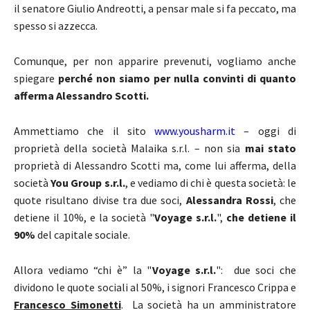
il senatore Giulio Andreotti, a pensar male si fa peccato, ma
spesso si azzecca.
Comunque, per non apparire prevenuti, vogliamo anche
spiegare
perché non siamo per nulla convinti di quanto
afferma Alessandro Scotti.
Ammettiamo che il sito
www.yousharm.it
– oggi di
proprietà della società Malaika s.r.l. – non sia
mai stato
proprietà di Alessandro Scotti ma, come lui afferma, della
società
You Group s.r.l.
, e vediamo di chi è questa società: le
quote risultano divise tra due soci,
Alessandra Rossi
, che
detiene il 10%, e la società "
Voyage s.r.l.
",
che detiene il
90%
del capitale sociale.
Allora vediamo “chi è” la "
Voyage s.r.l.
": due soci che
dividono le quote sociali al 50%, i signori Francesco Crippa e
Francesco Simonetti
. La società ha un amministratore