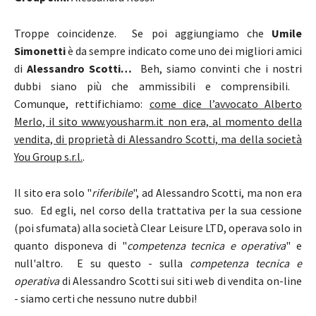
Troppe coincidenze. Se poi aggiungiamo che
Umile
Simonetti
è da sempre indicato come uno dei migliori amici
di
Alessandro Scotti…
Beh, siamo convinti che i nostri
dubbi siano più che ammissibili e comprensibili.
Comunque, rettifichiamo:
come dice l’avvocato Alberto
Merlo, il sito www.yousharm.it non era, al momento della
vendita, di proprietà di Alessandro Scotti, ma della società
You Group s.r.l.
.
Il sito era solo "
riferibile
", ad Alessandro Scotti, ma non era
suo. Ed egli, nel corso della trattativa per la sua cessione
(poi sfumata) alla società Clear Leisure LTD, operava solo in
quanto disponeva di "
competenza tecnica e operativa
" e
null'altro. E su questo - sulla
competenza tecnica e
operativa
di Alessandro Scotti sui siti web di vendita on-line
- siamo certi che nessuno nutre dubbi!