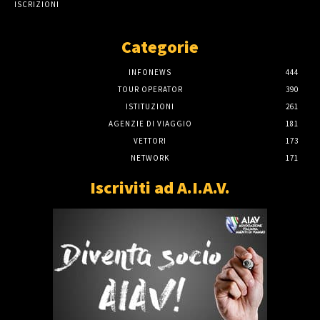
ISCRIZIONI
Categorie
INFONEWS
444
TOUR OPERATOR
390
ISTITUZIONI
261
AGENZIE DI VIAGGIO
181
VETTORI
173
NETWORK
171
Iscriviti ad A.I.A.V.