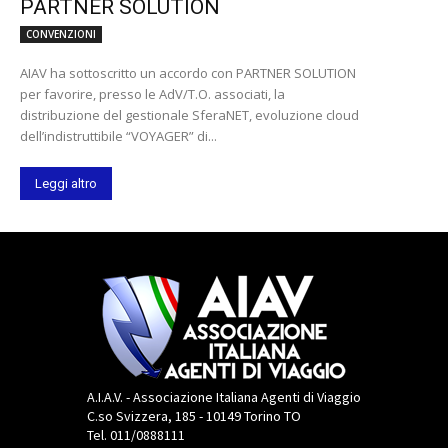
PARTNER SOLUTION
CONVENZIONI
AIAV ha sottoscritto un accordo con PARTNER SOLUTION
per favorire, presso le AdV/T.O. associati, la
distribuzione del gestionale SferaNET, evoluzione cloud
dell’indistruttibile “VOYAGER” di...
Leggi altro
A.I.A.V. - Associazione Italiana Agenti di Viaggio
C.so Svizzera, 185 - 10149 Torino TO
Tel. 011/0888111