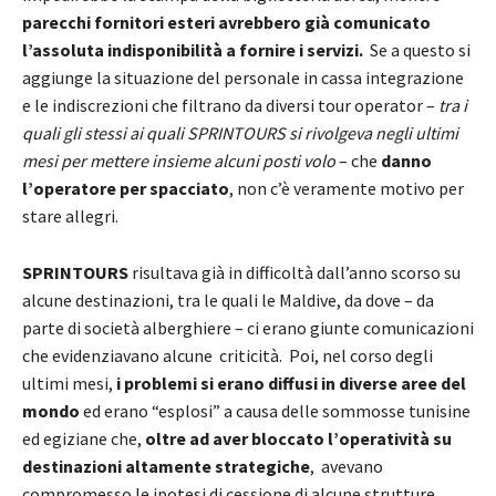
parecchi fornitori esteri avrebbero già comunicato
l’assoluta indisponibilità a fornire i servizi.
Se a questo si
aggiunge la situazione del personale in cassa integrazione
e le indiscrezioni che filtrano da diversi tour operator –
tra i
quali gli stessi ai quali SPRINTOURS si rivolgeva negli ultimi
mesi per mettere insieme alcuni posti volo
– che
danno
l’operatore per spacciato
, non c’è veramente motivo per
stare allegri.
SPRINTOURS
risultava già in difficoltà dall’anno scorso su
alcune destinazioni, tra le quali le Maldive, da dove – da
parte di società alberghiere – ci erano giunte comunicazioni
che evidenziavano alcune criticità. Poi, nel corso degli
ultimi mesi,
i problemi si erano diffusi in diverse aree del
mondo
ed erano “esplosi” a causa delle sommosse tunisine
ed egiziane che,
oltre ad aver bloccato l’operatività su
destinazioni altamente strategiche
, avevano
compromesso le ipotesi di cessione di alcune strutture