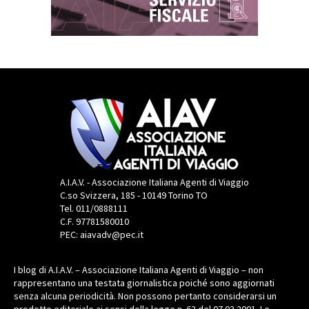
A.I.A.V. - Associazione Italiana Agenti di Viaggio
C.so Svizzera, 185 - 10149 Torino TO
Tel. 011/0888111
C.F. 97781580010
PEC: aiavadv@pec.it
I blog di A.I.A.V. – Associazione Italiana Agenti di Viaggio – non
rappresentano una testata giornalistica poiché sono aggiornati
senza alcuna periodicità. Non possono pertanto considerarsi un
prodotto editoriale ai sensi della legge n. 62 del 07.03.2001. Le