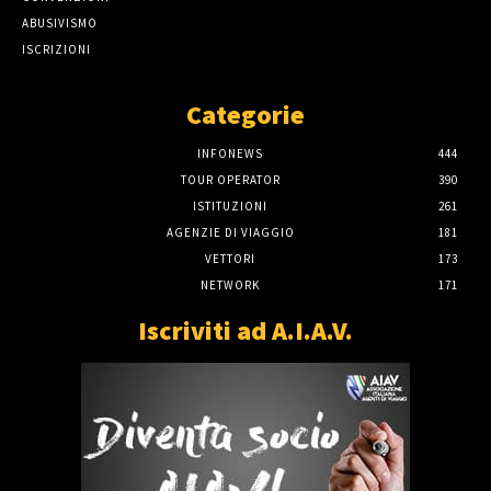
ABUSIVISMO
ISCRIZIONI
Categorie
INFONEWS
444
TOUR OPERATOR
390
ISTITUZIONI
261
AGENZIE DI VIAGGIO
181
VETTORI
173
NETWORK
171
Iscriviti ad A.I.A.V.