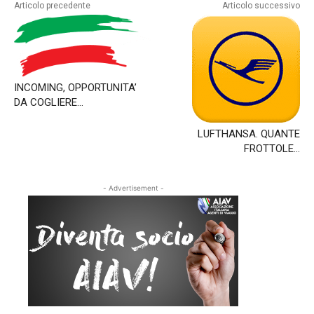
difese?
Articolo precedente
Articolo successivo
-
Puntata
del
08/11/2023
INCOMING, OPPORTUNITA’
DA COGLIERE…
LUFTHANSA. QUANTE
FROTTOLE…
- Advertisement -