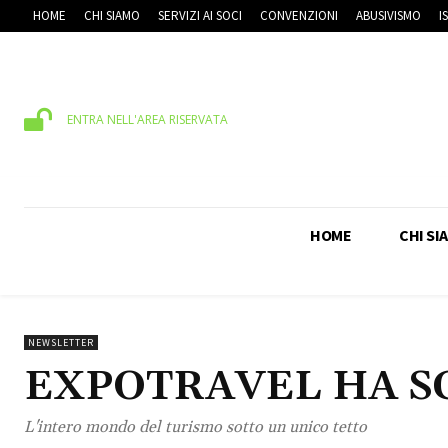
HOME
CHI SIAMO
SERVIZI AI SOCI
CONVENZIONI
ABUSIVISMO
I
ENTRA NELL'AREA RISERVATA
HOME
CHI SI
NEWSLETTER
EXPOTRAVEL HA S
L'intero mondo del turismo sotto un unico tetto