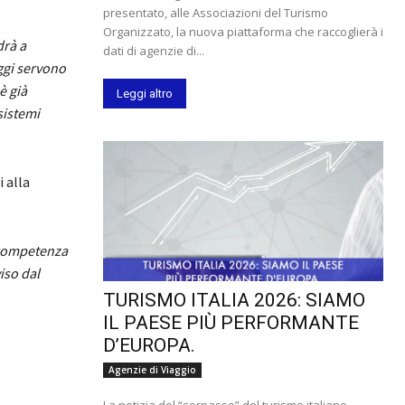
presentato, alle Associazioni del Turismo
Organizzato, la nuova piattaforma che raccoglierà i
drà a
dati di agenzie di...
gi servono
è già
Leggi altro
sistemi
i alla
 competenza
iso dal
TURISMO ITALIA 2026: SIAMO
IL PAESE PIÙ PERFORMANTE
D’EUROPA.
Agenzie di Viaggio
La notizia del “sorpasso” del turismo italiano