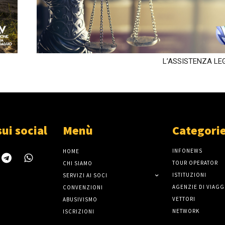
L’ASSISTENZA LEG
sui social
Menù
Categori
INFONEWS
HOME
TOUR OPERATOR
CHI SIAMO
ISTITUZIONI
SERVIZI AI SOCI
AGENZIE DI VIAGG
CONVENZIONI
VETTORI
ABUSIVISMO
NETWORK
ISCRIZIONI