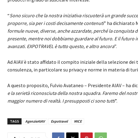
“
Sono sicuro che la nostra iniziativa riscuoterà un grande succe
proporre, sia per i costi decisamente contenuti
” ha dichiarato
formule nuove, diverse, anche azzardate, perché la conquista de
presente, mentre noi dobbiamo guardare al futuro. E il futuro 
avanzati. EXPOTRAVEL è tutto questo, e altro ancora
”.
Ad AIAV è stato affidato il compito iniziale della selezione dei 
consulenza, in particolare su privacy e norme in materia di tu
A questo proposito, Fulvio Avataneo – Presidente AIAV – ha dic
e la serietà riconosciuta della nostra squadra. Faremo del nos
maggior numero di realtà. I presupposti ci sono tutti
”.
TAGS
AgenzieAIAV
Expotravel
MICE