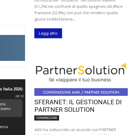
(51,2%) nei confronti di quello spagnolo (42,8%) e
francese (32,9%), non può che renderci quella
giusta soddisfazione...
Leggi altro
 Italia 2026:
e più
08:10
d'Europa.
SFERANET: IL GESTIONALE DI
ismo
PARTNER SOLUTION
: siamo
ù
te
CONVENZIONI
Senza
AIAV ha sottoscritto un accordo con PARTNER