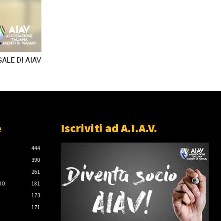
ALE DI AIAV
e
Iscriviti ad A.I.A.V.
444
390
261
IO
181
173
171