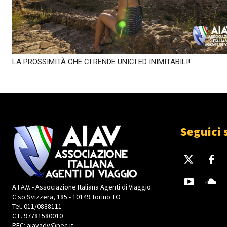
LA PROSSIMITÀ CHE CI RENDE UNICI ED INIMITABILI!
Seguici 
A.I.A.V. - Associazione Italiana Agenti di Viaggio
C.so Svizzera, 185 - 10149 Torino TO
Tel. 011/0888111
C.F. 97781580010
PEC: aiavadv@pec.it