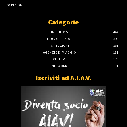
ISCRIZIONI
Categorie
INFONEWS
444
TOUR OPERATOR
390
ISTITUZIONI
261
AGENZIE DI VIAGGIO
181
VETTORI
173
NETWORK
171
Iscriviti ad A.I.A.V.