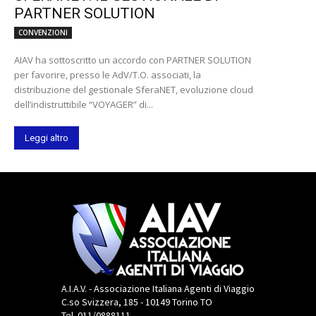
PARTNER SOLUTION
CONVENZIONI
AIAV ha sottoscritto un accordo con PARTNER SOLUTION
per favorire, presso le AdV/T.O. associati, la
distribuzione del gestionale SferaNET, evoluzione cloud
dell’indistruttibile “VOYAGER” di...
Leggi altro
A.I.A.V. - Associazione Italiana Agenti di Viaggio
C.so Svizzera, 185 - 10149 Torino TO
Tel. 011/0888111