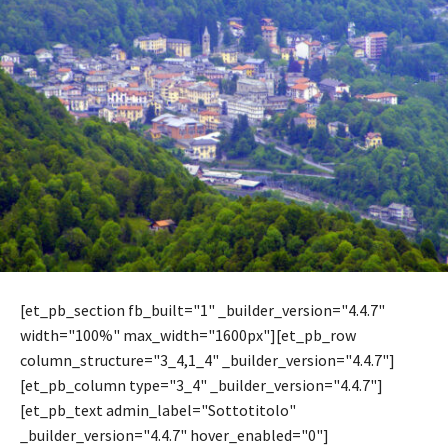
[et_pb_section fb_built="1" _builder_version="4.4.7"
width="100%" max_width="1600px"][et_pb_row
column_structure="3_4,1_4" _builder_version="4.4.7"]
[et_pb_column type="3_4" _builder_version="4.4.7"]
[et_pb_text admin_label="Sottotitolo"
_builder_version="4.4.7" hover_enabled="0"]