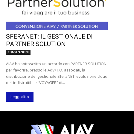
SFERANET: IL GESTIONALE DI
PARTNER SOLUTION
CONVENZIONI
AIAV ha sottoscritto un accordo con PARTNER SOLUTION
per favorire, presso le AdV/T.O. associati, la
distribuzione del gestionale SferaNET, evoluzione cloud
dell’indistruttibile “VOYAGER” di...
Leggi altro