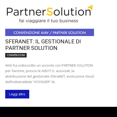
SFERANET: IL GESTIONALE DI
PARTNER SOLUTION
CONVENZIONI
AIAV ha sottoscritto un accordo con PARTNER SOLUTION
per favorire, presso le AdV/T.O. associati, la
distribuzione del gestionale SferaNET, evoluzione cloud
dell’indistruttibile “VOYAGER” di...
Leggi altro