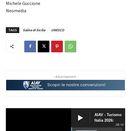
Michele Guccione
Neomedia
TAGS
Saline di Sicilia
UNESCO
- Advertisement -
AIAV - Turismo
Italia 2026:
08:10
siamo il Paese