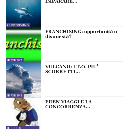
IMPARARE…
ASSOCONSUMO
FRANCHISING: opportunità o
disonestà?
INFONEWS
VULCANO: I T.O. PIU’
SCORRETTI…
INFONEWS
EDEN VIAGGI E LA
CONCORRENZA…
IL GRILLO