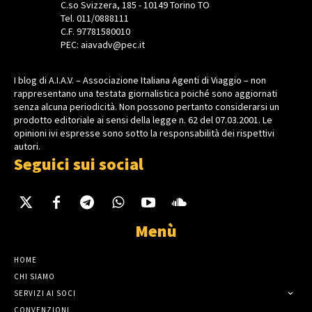
C.so Svizzera, 185 - 10149 Torino TO
Tel. 011/0888111
C.F. 97781580010
PEC: aiavadv@pec.it
I blog di A.I.A.V. – Associazione Italiana Agenti di Viaggio – non
rappresentano una testata giornalistica poiché sono aggiornati
senza alcuna periodicità. Non possono pertanto considerarsi un
prodotto editoriale ai sensi della legge n. 62 del 07.03.2001. Le
opinioni ivi espresse sono sotto la responsabilità dei rispettivi
autori.
Seguici sui social
Menù
HOME
CHI SIAMO
SERVIZI AI SOCI
CONVENZIONI