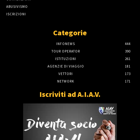
ABUSIVISMO
ISCRIZIONI
Categorie
INFONEWS
444
TOUR OPERATOR
390
ISTITUZIONI
261
AGENZIE DI VIAGGIO
181
VETTORI
173
NETWORK
171
Iscriviti ad A.I.A.V.