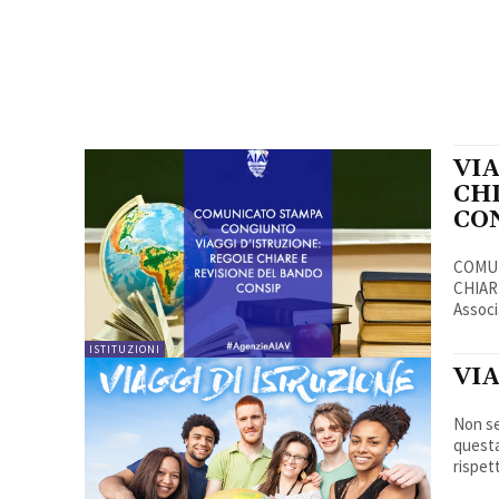
VI
CH
CO
COMUN
CHIAR
Associ
ISTITUZIONI
VIA
Non se
questa
rispett