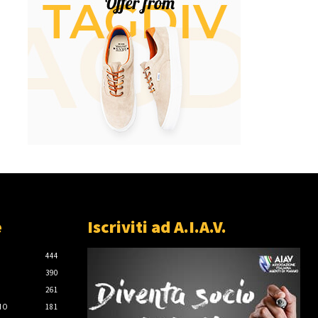
e
Iscriviti ad A.I.A.V.
444
390
261
IO
181