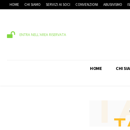
HOME
CHI SIAMO
SERVIZI AI SOCI
CONVENZIONI
ABUSIVISMO
I
ENTRA NELL'AREA RISERVATA
HOME
CHI SI