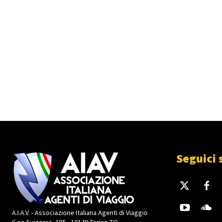
Seguici 
A.I.A.V. - Associazione Italiana Agenti di Viaggio
C.so Svizzera, 185 - 10149 Torino TO