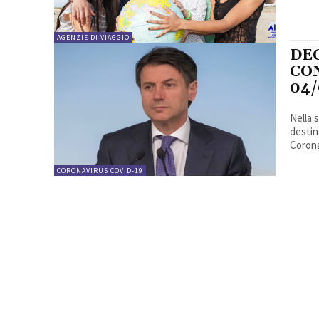
AGENZIE DI VIAGGIO
DE
CON
04/
Nella 
destin
Corona
CORONAVIRUS COVID-19