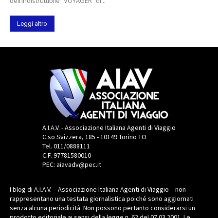
dell’indistruttibile “VOYAGER” di...
Leggi altro
A.I.A.V. - Associazione Italiana Agenti di Viaggio
C.so Svizzera, 185 - 10149 Torino TO
Tel. 011/0888111
C.F. 97781580010
PEC: aiavadv@pec.it
I blog di A.I.A.V. – Associazione Italiana Agenti di Viaggio – non
rappresentano una testata giornalistica poiché sono aggiornati
senza alcuna periodicità. Non possono pertanto considerarsi un
prodotto editoriale ai sensi della legge n. 62 del 07.03.2001. Le