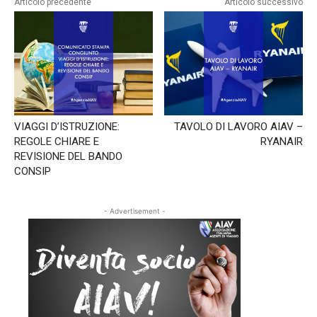
Articolo precedente
Articolo successivo
-
Puntata
del
08/11/2023
VIAGGI D’ISTRUZIONE:
TAVOLO DI LAVORO AIAV –
REGOLE CHIARE E
RYANAIR
REVISIONE DEL BANDO
CONSIP
- Advertisement -