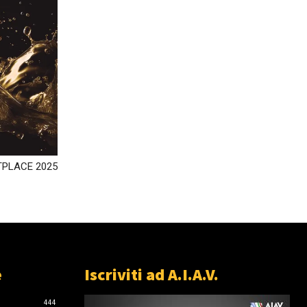
TPLACE 2025
e
Iscriviti ad A.I.A.V.
444