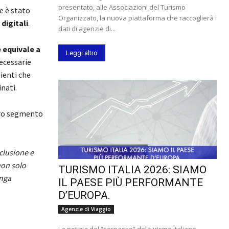
presentato, alle Associazioni del Turismo
e è stato
Organizzato, la nuova piattaforma che raccoglierà i
digitali
.
dati di agenzie di...
 equivale a
Leggi altro
necessarie
ienti che
inati.
tro segmento
nclusione e
non solo
TURISMO ITALIA 2026: SIAMO
enga
IL PAESE PIÙ PERFORMANTE
D’EUROPA.
Agenzie di Viaggio
La notizia del “sorpasso” del turismo italiano