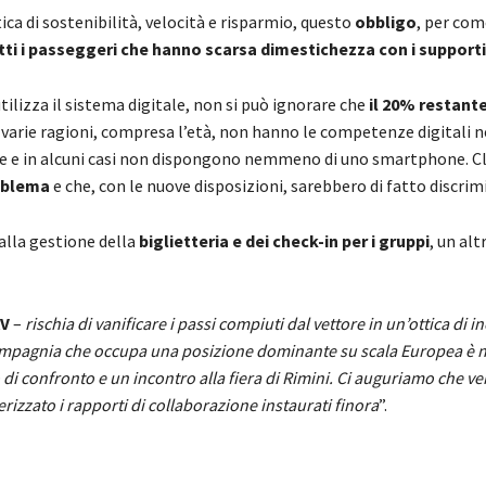
a di sostenibilità, velocità e risparmio, questo
obbligo
, per com
utti i passeggeri che hanno scarsa dimestichezza con i supporti 
tilizza il sistema digitale, non si può ignorare che
il 20% restante
per varie ragioni, compresa l’età, non hanno le competenze digitali 
ne e in alcuni casi non dispongono nemmeno di uno smartphone. Cl
roblema
e che, con le nuove disposizioni, sarebbero di fatto discrim
alla gestione della
biglietteria e dei check-in per i gruppi
, un al
AV
–
rischia di vanificare i passi compiuti dal vettore in un’ottica di i
compagnia che occupa una posizione dominante su scala Europea è 
i confronto e un incontro alla fiera di Rimini. Ci auguriamo che v
erizzato i rapporti di collaborazione instaurati finora
”.