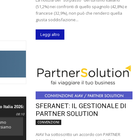
(51,2%) nei confronti di quello spagnolo (42,8%) e
francese (32,9%), non può che renderci quella
giusta soddisfazione...
Leggi altro
SFERANET: IL GESTIONALE DI
 Italia 2026:
PARTNER SOLUTION
e più
08:10
d'Europa.
ismo
CONVENZIONI
: siamo
ù
AIAV ha sottoscritto un accordo con PARTNER
te