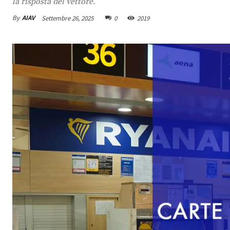
la risposta del vettore.
By
AIAV
Settembre 26, 2025
0
2019