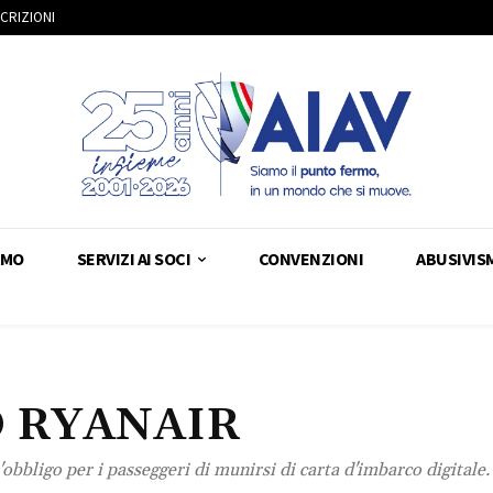
SCRIZIONI
AMO
SERVIZI AI SOCI
CONVENZIONI
ABUSIVIS
O RYANAIR
obbligo per i passeggeri di munirsi di carta d'imbarco digitale.