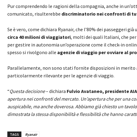
Pur comprendendo le ragioni della compagnia, anche in un’ottic
comunicato, risulterebbe
discriminatorio nei confronti di t
Se è vero, come dichiara Ryanair, che l’80% dei passeggeri già u
circa 40 milioni di viaggiatori
, molti dei quali Italiani, che 
per gestire in autonomia un’operazione come il check-in onli
spesso si rivolgono alle
agenzie di viaggio per ovviare al p
Parallelamente, non sono stati fornite disposizioni in merito 
particolarmente rilevante per le agenzie di viaggio.
“
Questa decisione
– dichiara
Fulvio Avataneo, presidente AI
apertura nei confronti del mercato. Un’apertura che per una 
auspicabile, ma anche doverosa. Abbiamo già chiesto un tavolo d
dimostrata la stessa disponibilità e flessibilità che hanno caratt
TAGS
Ryanair