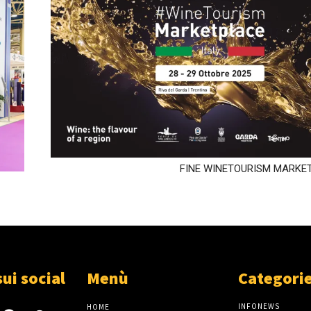
FINE WINETOURISM MARKE
sui social
Menù
Categori
INFONEWS
HOME