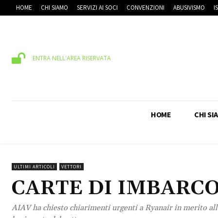
HOME
CHI SIAMO
SERVIZI AI SOCI
CONVENZIONI
ABUSIVISMO
I
ENTRA NELL'AREA RISERVATA
HOME
CHI SI
ULTIMI ARTICOLI
VETTORI
CARTE DI IMBARC
AIAV ha chiesto chiarimenti urgenti a Ryanair in merito all'