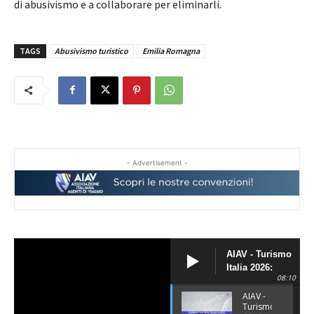
di abusivismo e a collaborare per eliminarli.
TAGS
Abusivismo turistico
Emilia Romagna
- Advertisement -
AIAV - Turismo
Italia 2026:
08:10
siamo il Paese
più
AIAV -
Turismo
performante