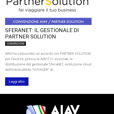
SFERANET: IL GESTIONALE DI
PARTNER SOLUTION
CONVENZIONI
AIAV ha sottoscritto un accordo con PARTNER SOLUTION
per favorire, presso le AdV/T.O. associati, la
distribuzione del gestionale SferaNET, evoluzione cloud
dell’indistruttibile “VOYAGER” di...
Leggi altro