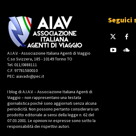
Seguici 
A.I.A.V. - Associazione Italiana Agenti di Viaggio
C.so Svizzera, 185 - 10149 Torino TO
Tel. 011/0888111
C.F. 97781580010
PEC: aiavadv@pec.it
I blog di A.I.A.V. – Associazione Italiana Agenti di
Viaggio – non rappresentano una testata
giornalistica poiché sono aggiornati senza alcuna
periodicità. Non possono pertanto considerarsi un
prodotto editoriale ai sensi della legge n. 62 del
07.03.2001. Le opinioni ivi espresse sono sotto la
responsabilità dei rispettivi autori.