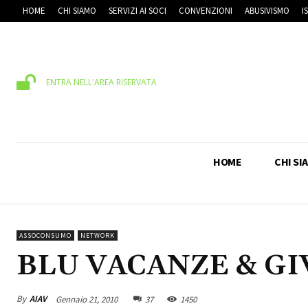
HOME
CHI SIAMO
SERVIZI AI SOCI
CONVENZIONI
ABUSIVISMO
I
ENTRA NELL'AREA RISERVATA
HOME
CHI SI
ASSOCONSUMO
NETWORK
BLU VACANZE & GI
By
AIAV
Gennaio 21, 2010
37
1450