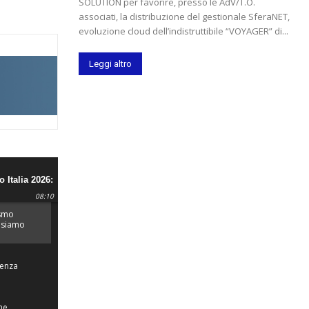
SOLUTION per favorire, presso le AdV/T.O.
associati, la distribuzione del gestionale SferaNET,
evoluzione cloud dell’indistruttibile “VOYAGER” di...
Leggi altro
 Italia 2026:
e più
08:10
d'Europa.
ismo
: siamo
ù
te
Senza
ne