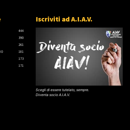
e
Iscriviti ad A.I.A.V.
444
390
261
IO
181
173
171
Scegli di essere tutelato, sempre.
Diventa socio A.I.A.V.