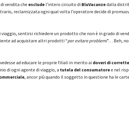
 di vendita che
esclude
l’intero circuito di
BluVacanze
dalla distri
trario, reclamizzata ogni qual volta l’operatore decide di promuov
viaggio, sentirsi richiedere un prodotto che non è in grado di vend
liente ad acquistare altri prodotti “
per evitare problemi
”… Beh, non
edesse ad educare le proprie filiali in merito ai
doveri di corrett
o di ogni agente di viaggio, a
tutela del consumatore
e nel risp
commerciale
, ancor più quando il soggetto in questione ha le carte