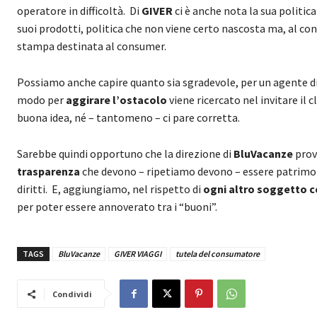
operatore in difficoltà. Di
GIVER
ci è anche nota la sua politica
suoi prodotti, politica che non viene certo nascosta ma, al con
stampa destinata al consumer.
Possiamo anche capire quanto sia sgradevole, per un agente di 
modo per
aggirare l’ostacolo
viene ricercato nel invitare il c
buona idea, né – tantomeno – ci pare corretta.
Sarebbe quindi opportuno che la direzione di
BluVacanze
provv
trasparenza
che devono – ripetiamo devono – essere patrimoni
diritti. E, aggiungiamo, nel rispetto di
ogni altro soggetto 
per poter essere annoverato tra i “buoni”.
TAGS
BluVacanze
GIVER VIAGGI
tutela del consumatore
Condividi