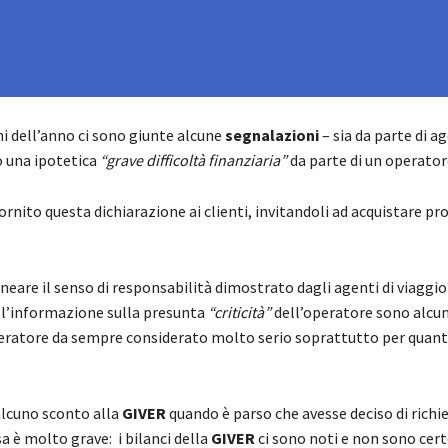
rni dell’anno ci sono giunte alcune
segnalazioni
– sia da parte di ag
o una ipotetica
“grave difficoltà finanziaria”
da parte di un operatore
ito questa dichiarazione ai clienti, invitandoli ad acquistare prod
neare il senso di responsabilità dimostrato dagli agenti di viaggio
 l’informazione sulla presunta
“criticità”
dell’operatore sono alcu
peratore da sempre considerato molto serio soprattutto per quant
alcuno sconto alla
GIVER
quando è parso che avesse deciso di richie
 è molto grave: i bilanci della
GIVER
ci sono noti e non sono certo