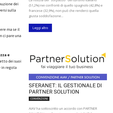
buzione dei
(51,2%) nei confronti di quello spagnolo (42,8%) e
ersi sulla
francese (32,9%), non può che renderci quella
giusta soddisfazione...
Leggi altro
ere ma se il
 ci pare una
ezza e
etto dei suoi
 in regola
SFERANET: IL GESTIONALE DI
PARTNER SOLUTION
CONVENZIONI
AIAV ha sottoscritto un accordo con PARTNER