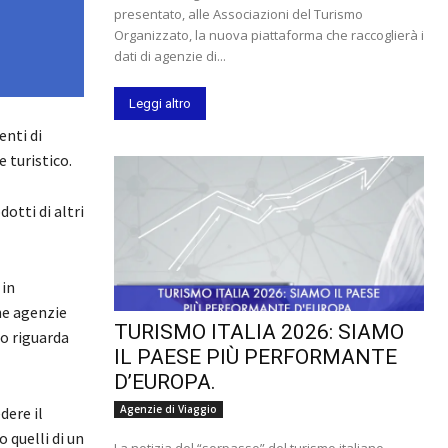
presentato, alle Associazioni del Turismo
Organizzato, la nuova piattaforma che raccoglierà i
dati di agenzie di...
Leggi altro
enti di
 turistico.
otti di altri
 in
ne agenzie
TURISMO ITALIA 2026: SIAMO
o riguarda
IL PAESE PIÙ PERFORMANTE
D’EUROPA.
Agenzie di Viaggio
dere il
 quelli di un
La notizia del “sorpasso” del turismo italiano