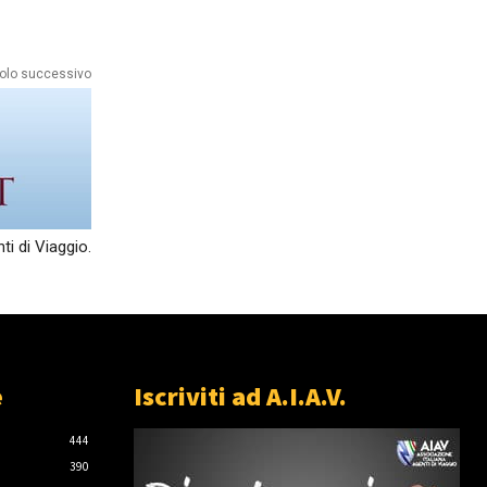
colo successivo
i di Viaggio.
e
Iscriviti ad A.I.A.V.
444
390