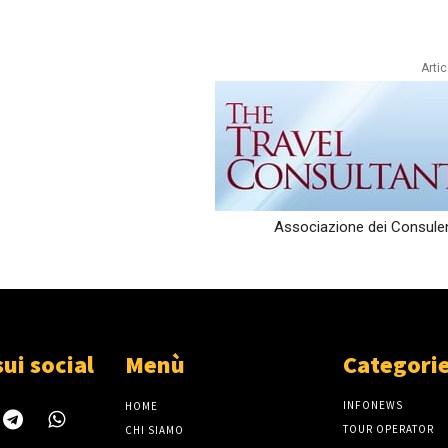
Arti
Associazione dei Consulent
sui social
Menù
Categori
INFONEWS
HOME
TOUR OPERATOR
CHI SIAMO