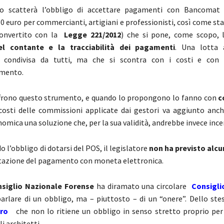
no scatterà l’obbligo di accettare pagamenti con Bancoma
30 euro per commercianti, artigiani e professionisti, così come sta
onvertito con la
Legge 221/2012
) che si pone, come scopo,
el contante e la tracciabilità dei pagamenti
. Una lotta 
e condivisa da tutti, ma che si scontra con i costi e con l
imento.
frono questo strumento, e quando lo propongono lo fanno con
c
ai costi delle commissioni applicate dai gestori va aggiunto anc
mica una soluzione che, per la sua validità, andrebbe invece ince
 l’obbligo di dotarsi del POS, il legislatore
non ha previsto alc
ttazione del pagamento con moneta elettronica.
siglio Nazionale Forense
ha diramato una circolare
Consigli
rlare di un obbligo, ma – piuttosto – di un “onere”. Dello stes
ro
che non lo ritiene un obbligo in senso stretto proprio per 
i architetti.