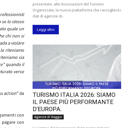
presentato, alle Associazioni del Turismo
Organizzato, la nuova piattaforma che raccoglierà i
professionisti
dati di agenzie di...
 se lo stesso
rato quale un
Leggi altro
he chi non si
ada a violare
 la riteniamo
riteniamo sia
re” quando il
aturato verso
ass action” da
TURISMO ITALIA 2026: SIAMO
IL PAESE PIÙ PERFORMANTE
D’EUROPA.
agamenti con
Agenzie di Viaggio
a pagare con
La notizia del “sorpasso” del turismo italiano