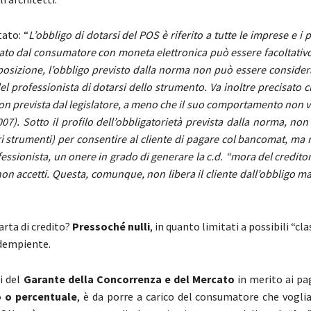
ato: “
L’obbligo di dotarsi del POS è riferito a tutte le imprese e i 
ato dal consumatore con moneta elettronica può essere facoltativo
a posizione, l’obbligo previsto dalla norma non può essere conside
l professionista di dotarsi dello strumento. Va inoltre precisato c
on prevista dal legislatore, a meno che il suo comportamento non v
007). Sotto il profilo dell’obbligatorietà prevista dalla norma, non
ri strumenti) per consentire al cliente di pagare col bancomat, ma 
essionista, un onere in grado di generare la c.d. “mora del credito
non accetti. Questa, comunque, non libera il cliente dall’obbligo m
rta di credito?
Pressoché nulli
, in quanto limitati a possibili “cl
adempiente.
i del
Garante della Concorrenza e del Mercato
in merito ai p
o o percentuale
, è da porre a carico del consumatore che vogli