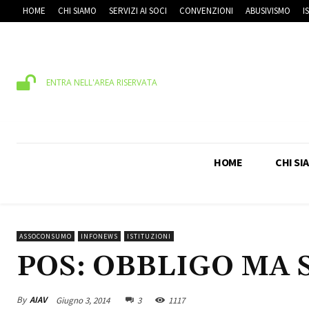
HOME
CHI SIAMO
SERVIZI AI SOCI
CONVENZIONI
ABUSIVISMO
I
ENTRA NELL'AREA RISERVATA
HOME
CHI SI
ASSOCONSUMO
INFONEWS
ISTITUZIONI
POS: OBBLIGO MA
By
AIAV
Giugno 3, 2014
3
1117