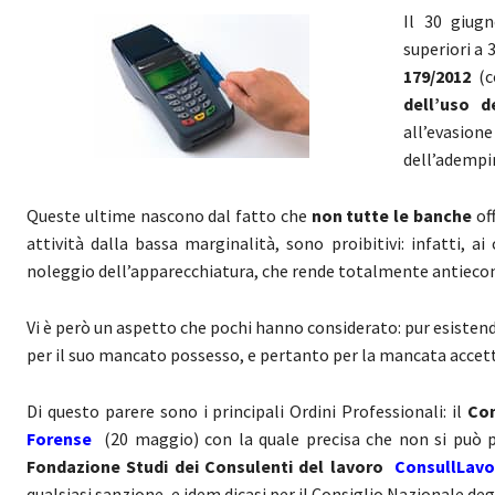
Il 30 giug
superiori a 
179/2012
(c
dell’uso d
all’evasion
dell’ademp
Queste ultime nascono dal fatto che
non tutte le banche
of
attività dalla bassa marginalità, sono proibitivi: infatti, 
noleggio dell’apparecchiatura, che rende totalmente antiecono
Vi è però un aspetto che pochi hanno considerato: pur esistendo
per il suo mancato possesso, e pertanto per la mancata acce
Di questo parere sono i principali Ordini Professionali: il
Con
Forense
(20 maggio) con la quale precisa che non si può pa
Fondazione Studi dei Consulenti del lavoro
ConsullLavo
qualsiasi sanzione, e idem dicasi per il Consiglio Nazionale degl