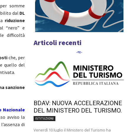
t per somme
bilito dal
DL
 la
riduzione
al “nero” e
e difficoltà
Articoli recenti
osti
che, per
he quello del
ntivata.
una sanzione
BDAV: NUOVA ACCELERAZIONE
o Nazionale
DEL MINISTERO DEL TURISMO.
so avviso la
ISTITUZIONI
l’assenza di
Venerdì 10 luglio il Ministero del Turismo ha