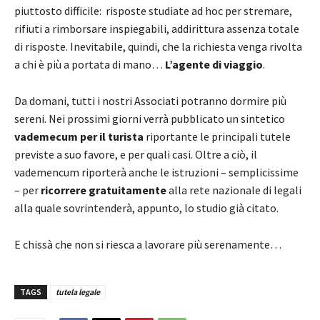
piuttosto difficile: risposte studiate ad hoc per stremare,
rifiuti a rimborsare inspiegabili, addirittura assenza totale
di risposte. Inevitabile, quindi, che la richiesta venga rivolta
a chi è più a portata di mano…
L’agente di viaggio
.
Da domani, tutti i nostri Associati potranno dormire più
sereni. Nei prossimi giorni verrà pubblicato un sintetico
vademecum per il turista
riportante le principali tutele
previste a suo favore, e per quali casi. Oltre a ciò, il
vademencum riporterà anche le istruzioni – semplicissime
– per
ricorrere gratuitamente
alla rete nazionale di legali
alla quale sovrintenderà, appunto, lo studio già citato.
E chissà che non si riesca a lavorare più serenamente…
TAGS
tutela legale