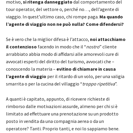
motivo,
si ritenga danneggiato
dal comportamento del
tour operator, del vettore o, perché no…, dell’agente di
viaggio. In quest’ultimo caso, chi rompe paga.
Ma quando
l’agente di viaggio non ne può nulla? Come difendersi?
Se è vero che la miglior difesa è l’attacco,
noi attacchiamo
il contenzioso
facendo in modo che il “
nostro
” cliente
arrabbiato abbia modo di affidarsi alle amorevoli cure di
avvocati esperti del diritto del turismo, avvocati che –
conoscendo la materia –
evitino di chiamare in causa
l’agente di viaggio
per il ritardo di un volo, per una valigia
smarrita o per la cucina del villaggio “
troppo ripetitiva
”.
A quanti è capitato, appunto, di ricevere richieste di
rimborso dalle motivazioni assurde, almeno per chi si è
limitato ad effettuare una prenotazione su un prodotto
posto in vendita da una compagnia aerea o da un
operatore? Tanti. Proprio tanti, e noi lo sappiamo bene.