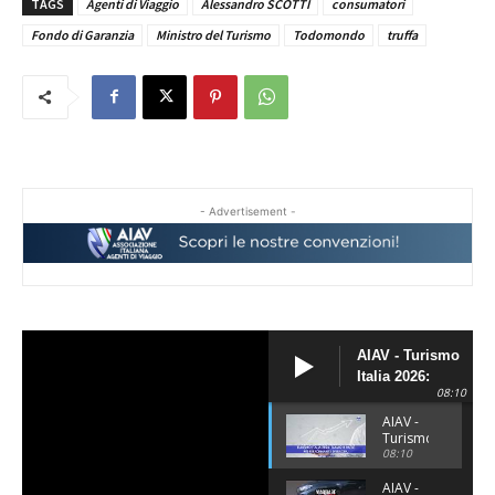
TAGS
Agenti di Viaggio
Alessandro SCOTTI
consumatori
Fondo di Garanzia
Ministro del Turismo
Todomondo
truffa
- Advertisement -
AIAV - Turismo
Italia 2026:
08:10
siamo il Paese
più
AIAV -
Turismo
performante
Italia
08:10
d'Europa.
2026:
siamo
AIAV -