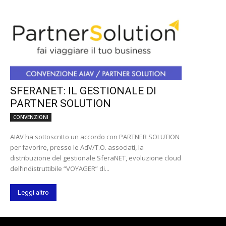
SFERANET: IL GESTIONALE DI
PARTNER SOLUTION
CONVENZIONI
AIAV ha sottoscritto un accordo con PARTNER SOLUTION
per favorire, presso le AdV/T.O. associati, la
distribuzione del gestionale SferaNET, evoluzione cloud
dell’indistruttibile “VOYAGER” di...
Leggi altro