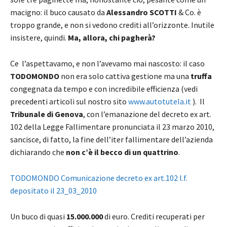
macigno: il buco causato da
Alessandro SCOTTI
& Co. è
troppo grande, e non si vedono crediti all’orizzonte. Inutile
insistere, quindi.
Ma, allora, chi pagherà?
Ce l’aspettavamo, e non l’avevamo mai nascosto: il caso
TODOMONDO
non era solo cattiva gestione ma una
truffa
congegnata da tempo e con incredibile efficienza (vedi
precedenti articoli sul nostro sito
www.autotutela.it
). Il
Tribunale di Genova
, con l’emanazione del decreto ex art.
102 della Legge Fallimentare pronunciata il 23 marzo 2010,
sancisce, di fatto, la fine dell’iter fallimentare dell’azienda
dichiarando che
non c’è il becco di un quattrino
.
TODOMONDO Comunicazione decreto ex art.102 l.f.
depositato il 23_03_2010
Un buco di quasi
15.000.000
di euro. Crediti recuperati per