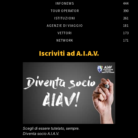
INFONEWS
444
TOUR OPERATOR
390
ISTITUZIONI
261
AGENZIE DI VIAGGIO
181
VETTORI
173
NETWORK
171
Iscriviti ad A.I.A.V.
Scegli di essere tutelato, sempre.
Diventa socio A.I.A.V.