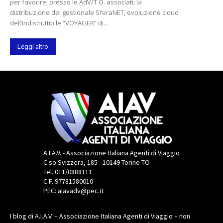
per favorire, presso le AdV/T.O. associati, la
distribuzione del gestionale SferaNET, evoluzione cloud
dell’indistruttibile “VOYAGER” di...
Leggi altro
A.I.A.V. - Associazione Italiana Agenti di Viaggio
C.so Svizzera, 185 - 10149 Torino TO
Tel. 011/0888111
C.F. 97781580010
PEC: aiavadv@pec.it
I blog di A.I.A.V. – Associazione Italiana Agenti di Viaggio – non