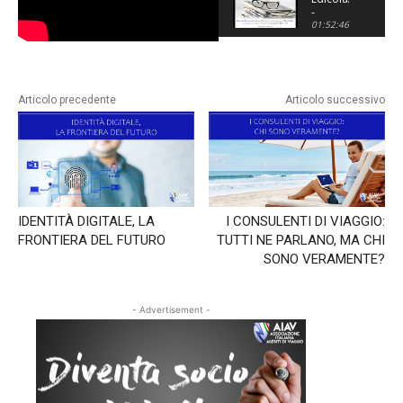
passaporti,
-
visti
Trasporto
01:52:46
consolari
aereo:
e
quali
profilassi.
rischi?
Quali
difese?
Articolo precedente
Articolo successivo
-
Puntata
del
08/11/2023
IDENTITÀ DIGITALE, LA
I CONSULENTI DI VIAGGIO:
FRONTIERA DEL FUTURO
TUTTI NE PARLANO, MA CHI
SONO VERAMENTE?
- Advertisement -