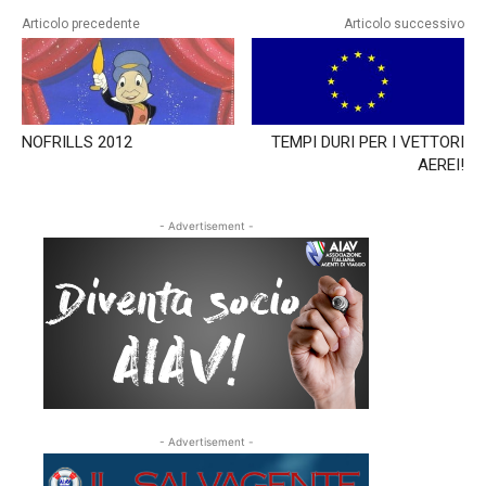
difese?
Articolo precedente
Articolo successivo
-
Puntata
del
08/11/2023
NOFRILLS 2012
TEMPI DURI PER I VETTORI
AEREI!
- Advertisement -
- Advertisement -